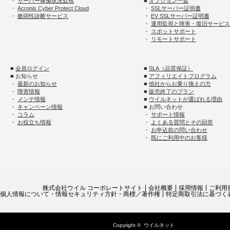
・
サーバー稼働状況監視
■
オプション一覧
・
Acronis Cyber Protect Cloud
・
SSLサーバー証明書
・
脆弱性診断サービス
・
EV SSLサーバー証明書
・
運用監視と障害・復旧サービス
・
スポットサポート
・
リモートサポート
■
会員ログイン
■
SLA（品質保証）
■ お知らせ
■
アフィリエイトプログラム
・
最新のお知らせ
■
他社からお乗り換えの方
・
障害情報
■
販売終了のプラン
・
メンテ情報
■
ウイルネットが選ばれる理由
・
キャンペーン情報
■ お問い合わせ
・
コラム
・
サポート情報
・
お役立ち情報
・
よくある質問とその回答
・
お申込前の問い合わせ
・
既にご利用中のお客様
株式会社ウイル コーポレートサイト
会社概要
採用情報
ご利用
個人情報について・情報セキュリティ方針・商標／著作権
特定商取引法に基づく
Copyright ©
ウイルネット