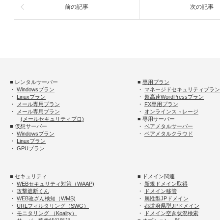
前の記事
次の記事
■ レンタルサーバー
■
専用プラン
・
Windowsプラン
・
マネージドセキュリティプラン
・
Linuxプラン
・
超高速WordPressプラン
・
メール専用プラン
・
FX専用プラン
・
メール専用プラン
・
オンラインストレージ
(メールセキュリティプロ)
■ 専用サーバー
■ 仮想サーバー
・
ベアメタルサーバー
・
Windowsプラン
・
ベアメタルクラウド
・
Linuxプラン
・
GPUプラン
■ セキュリティ
■ ドメイン関連
・
WEBセキュリティ対策（WAAP)
・
新規ドメイン取得
・
攻撃遮断くん
・
ドメイン移管
・
WEB改ざん検知（WMS)
・
属性型JPドメイン
・
URLフィルタリング（SWG）
・
都道府県型JPドメイン
・
モニタリング （Koality）
・
ドメイン空き状況検索