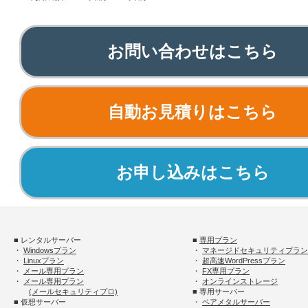
お問い合わせはこちら
自動お見積りはこちら
お申し込みはこちら
■ レンタルサーバー
■
専用プラン
・
Windowsプラン
・
マネージドセキュリティプラン
・
Linuxプラン
・
超高速WordPressプラン
・
メール専用プラン
・
FX専用プラン
・
メール専用プラン
・
オンラインストレージ
(メールセキュリティプロ)
■ 専用サーバー
■ 仮想サーバー
・
ベアメタルサーバー