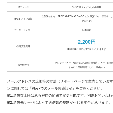
IPアドレス
他の収容ドメインとの共用IP
送信受信とも、SPF/DKIM/DMARC/ARC に対応(ドメイン管理者に
送信ドメイン認証
定が必要)
データーセンター
日本国内
2,200円
初期設定費用
本契約移行時にお支払いいただきます
クレジットカード/銀行振込/口座自動引落し/カード自動
お支払方法
ともにご契約期間ごとに一括前払い
メールアドレスの追加等の方法は
サポートページ
で案内しています
ンに関しては「Pleskでのメール関連設定」をご覧ください。
※1:送信数上限はある程度の範囲で変更可能です。別途
お問い合わ
※2:送信先サーバによって送信数の規制が生じる場合があります。