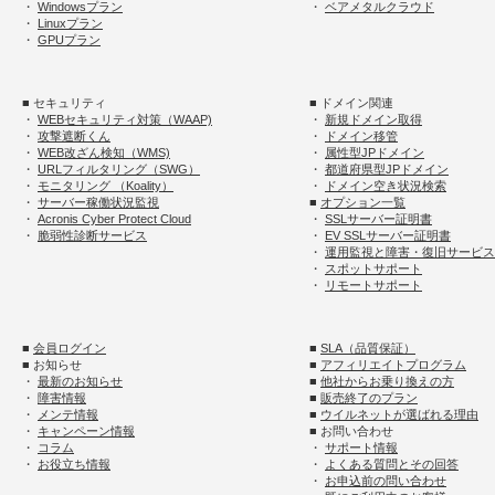
・
Windowsプラン
・
ベアメタルクラウド
・
Linuxプラン
・
GPUプラン
■ セキュリティ
■ ドメイン関連
・
WEBセキュリティ対策（WAAP)
・
新規ドメイン取得
・
攻撃遮断くん
・
ドメイン移管
・
WEB改ざん検知（WMS)
・
属性型JPドメイン
・
URLフィルタリング（SWG）
・
都道府県型JPドメイン
・
モニタリング （Koality）
・
ドメイン空き状況検索
・
サーバー稼働状況監視
■
オプション一覧
・
Acronis Cyber Protect Cloud
・
SSLサーバー証明書
・
脆弱性診断サービス
・
EV SSLサーバー証明書
・
運用監視と障害・復旧サービス
・
スポットサポート
・
リモートサポート
■
会員ログイン
■
SLA（品質保証）
■ お知らせ
■
アフィリエイトプログラム
・
最新のお知らせ
■
他社からお乗り換えの方
・
障害情報
■
販売終了のプラン
・
メンテ情報
■
ウイルネットが選ばれる理由
・
キャンペーン情報
■ お問い合わせ
・
コラム
・
サポート情報
・
お役立ち情報
・
よくある質問とその回答
・
お申込前の問い合わせ