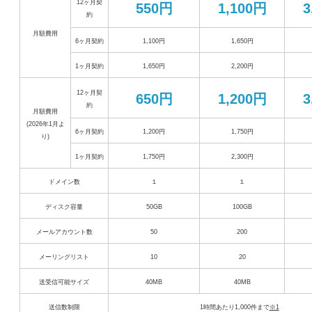
12ヶ月契
550円
1,100円
3
約
月額費用
6ヶ月契約
1,100円
1,650円
1ヶ月契約
1,650円
2,200円
12ヶ月契
650円
1,200円
3
約
月額費用
(2026年1月よ
6ヶ月契約
1,200円
1,750円
り)
1ヶ月契約
1,750円
2,300円
ドメイン数
１
１
ディスク容量
50GB
100GB
メールアカウント数
50
200
メーリングリスト
10
20
送受信可能サイズ
40MB
40MB
送信数制限
1時間あたり1,000件まで
※1