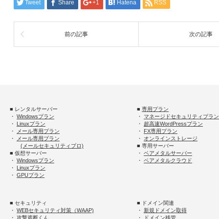
Tweet
Share
+1
Hatena
RSS
前の記事
次の記事
■ レンタルサーバー
■
専用プラン
・
Windowsプラン
・
マネージドセキュリティプラン
・
Linuxプラン
・
超高速WordPressプラン
・
メール専用プラン
・
FX専用プラン
・
メール専用プラン
・
オンラインストレージ
(メールセキュリティプロ)
■ 専用サーバー
■ 仮想サーバー
・
ベアメタルサーバー
・
Windowsプラン
・
ベアメタルクラウド
・
Linuxプラン
・
GPUプラン
■ セキュリティ
■ ドメイン関連
・
WEBセキュリティ対策（WAAP)
・
新規ドメイン取得
・
攻撃遮断くん
・
ドメイン移管