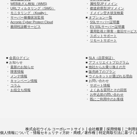
・
WEB改ざん検知（WMS)
・
属性型JPドメイン
・
URLフィルタリング（SWG）
・
都道府県型JPドメイン
・
モニタリング （Koality）
・
ドメイン空き状況検索
・
サーバー稼働状況監視
■
オプション一覧
・
Acronis Cyber Protect Cloud
・
SSLサーバー証明書
・
脆弱性診断サービス
・
EV SSLサーバー証明書
・
運用監視と障害・復旧サービス
・
スポットサポート
・
リモートサポート
■
会員ログイン
■
SLA（品質保証）
■ お知らせ
■
アフィリエイトプログラム
・
最新のお知らせ
■
他社からお乗り換えの方
・
障害情報
■
販売終了のプラン
・
メンテ情報
■
ウイルネットが選ばれる理由
・
キャンペーン情報
■ お問い合わせ
・
コラム
・
サポート情報
・
お役立ち情報
・
よくある質問とその回答
・
お申込前の問い合わせ
・
既にご利用中のお客様
株式会社ウイル コーポレートサイト
会社概要
採用情報
ご利用
個人情報について・情報セキュリティ方針・商標／著作権
特定商取引法に基づく