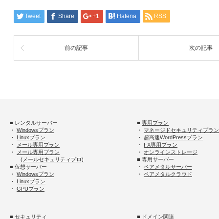
Tweet
Share
+1
Hatena
RSS
前の記事
次の記事
■ レンタルサーバー
■
専用プラン
・
Windowsプラン
・
マネージドセキュリティプラン
・
Linuxプラン
・
超高速WordPressプラン
・
メール専用プラン
・
FX専用プラン
・
メール専用プラン
・
オンラインストレージ
(メールセキュリティプロ)
■ 専用サーバー
■ 仮想サーバー
・
ベアメタルサーバー
・
Windowsプラン
・
ベアメタルクラウド
・
Linuxプラン
・
GPUプラン
■ セキュリティ
■ ドメイン関連