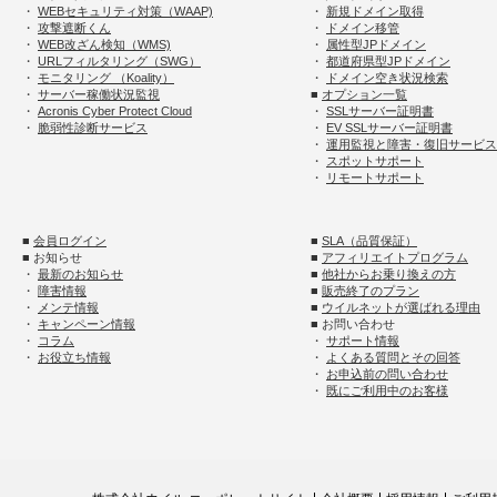
・
WEBセキュリティ対策（WAAP)
・
新規ドメイン取得
・
攻撃遮断くん
・
ドメイン移管
・
WEB改ざん検知（WMS)
・
属性型JPドメイン
・
URLフィルタリング（SWG）
・
都道府県型JPドメイン
・
モニタリング （Koality）
・
ドメイン空き状況検索
・
サーバー稼働状況監視
■
オプション一覧
・
Acronis Cyber Protect Cloud
・
SSLサーバー証明書
・
脆弱性診断サービス
・
EV SSLサーバー証明書
・
運用監視と障害・復旧サービス
・
スポットサポート
・
リモートサポート
■
会員ログイン
■
SLA（品質保証）
■ お知らせ
■
アフィリエイトプログラム
・
最新のお知らせ
■
他社からお乗り換えの方
・
障害情報
■
販売終了のプラン
・
メンテ情報
■
ウイルネットが選ばれる理由
・
キャンペーン情報
■ お問い合わせ
・
コラム
・
サポート情報
・
お役立ち情報
・
よくある質問とその回答
・
お申込前の問い合わせ
・
既にご利用中のお客様