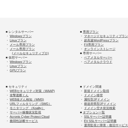
■ レンタルサーバー
■
専用プラン
・
Windowsプラン
・
マネージドセキュリティプラン
・
Linuxプラン
・
超高速WordPressプラン
・
メール専用プラン
・
FX専用プラン
・
メール専用プラン
・
オンラインストレージ
(メールセキュリティプロ)
■ 専用サーバー
■ 仮想サーバー
・
ベアメタルサーバー
・
Windowsプラン
・
ベアメタルクラウド
・
Linuxプラン
・
GPUプラン
■ セキュリティ
■ ドメイン関連
・
WEBセキュリティ対策（WAAP)
・
新規ドメイン取得
・
攻撃遮断くん
・
ドメイン移管
・
WEB改ざん検知（WMS)
・
属性型JPドメイン
・
URLフィルタリング（SWG）
・
都道府県型JPドメイン
・
モニタリング （Koality）
・
ドメイン空き状況検索
・
サーバー稼働状況監視
■
オプション一覧
・
Acronis Cyber Protect Cloud
・
SSLサーバー証明書
・
脆弱性診断サービス
・
EV SSLサーバー証明書
・
運用監視と障害・復旧サービス