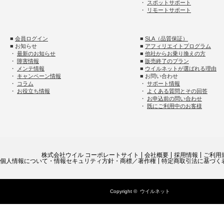
・
スポットサポート
・
リモートサポート
■
会員ログイン
■
SLA（品質保証）
■ お知らせ
■
アフィリエイトプログラム
・
最新のお知らせ
■
他社からお乗り換えの方
・
障害情報
■
販売終了のプラン
・
メンテ情報
■
ウイルネットが選ばれる理由
・
キャンペーン情報
■ お問い合わせ
・
コラム
・
サポート情報
・
お役立ち情報
・
よくある質問とその回答
・
お申込前の問い合わせ
・
既にご利用中のお客様
株式会社ウイル コーポレートサイト
会社概要
採用情報
ご利用
個人情報について・情報セキュリティ方針・商標／著作権
特定商取引法に基づく
Copyright ©
ウイルネット