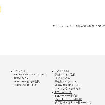
キャッシュレス・消費者還元事業につい
■ セキュリティ
■ ドメイン関連
・
Acronis Cyber Protect Cloud
・
新規ドメイン取得
・
攻撃遮断くん
・
ドメイン移管
・
サーバー稼働状況監視
・
属性型JPドメイン
・
脆弱性診断サービス
・
都道府県型JPドメイン
・
ドメイン空き状況検索
■
オプション一覧
・
SSLサーバー証明書
・
EV SSLサーバー証明書
・
運用監視と障害・復旧サービス