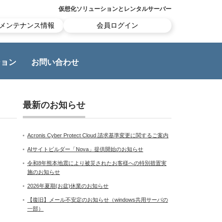
仮想化ソリューションとレンタルサーバー
メンテナンス情報
会員ログイン
ション
お問い合わせ
最新のお知らせ
Acronis Cyber Protect Cloud 請求基準変更に関するご案内
AIサイトビルダー「Nova」提供開始のお知らせ
令和8年熊本地震により被災されたお客様への特別措置実
施のお知らせ
2026年夏期(お盆)休業のお知らせ
【復旧】メール不安定のお知らせ（windows共用サーバの
一部）