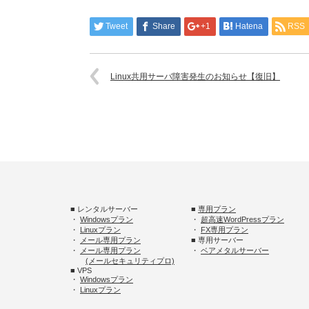
Tweet
Share
+1
Hatena
RSS
Linux共用サーバ障害発生のお知らせ【復旧】
■ レンタルサーバー
■
専用プラン
・
Windowsプラン
・
超高速WordPressプラン
・
Linuxプラン
・
FX専用プラン
・
メール専用プラン
■ 専用サーバー
・
メール専用プラン
・
ベアメタルサーバー
(メールセキュリティプロ)
■ VPS
・
Windowsプラン
・
Linuxプラン