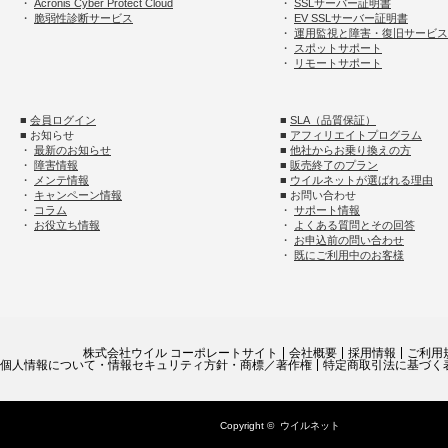
・
Acronis Cyber Protect Cloud
・
SSLサーバー証明書
・
脆弱性診断サービス
・
EV SSLサーバー証明書
・
運用監視と障害・復旧サービス
・
スポットサポート
・
リモートサポート
■
会員ログイン
■
SLA（品質保証）
■ お知らせ
■
アフィリエイトプログラム
・
最新のお知らせ
■
他社からお乗り換えの方
・
障害情報
■
販売終了のプラン
・
メンテ情報
■
ウイルネットが選ばれる理由
・
キャンペーン情報
■ お問い合わせ
・
コラム
・
サポート情報
・
お役立ち情報
・
よくある質問とその回答
・
お申込前の問い合わせ
・
既にご利用中のお客様
株式会社ウイル コーポレートサイト
会社概要
採用情報
ご利用
個人情報について・情報セキュリティ方針・商標／著作権
特定商取引法に基づく
Copyright ©
ウイルネット