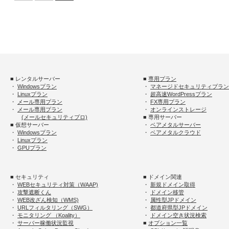
■ レンタルサーバー
■
専用プラン
・
Windowsプラン
・
マネージドセキュリティプラン
・
Linuxプラン
・
超高速WordPressプラン
・
メール専用プラン
・
FX専用プラン
・
メール専用プラン
・
オンラインストレージ
(メールセキュリティプロ)
■ 専用サーバー
■ 仮想サーバー
・
ベアメタルサーバー
・
Windowsプラン
・
ベアメタルクラウド
・
Linuxプラン
・
GPUプラン
■ セキュリティ
■ ドメイン関連
・
WEBセキュリティ対策（WAAP)
・
新規ドメイン取得
・
攻撃遮断くん
・
ドメイン移管
・
WEB改ざん検知（WMS)
・
属性型JPドメイン
・
URLフィルタリング（SWG）
・
都道府県型JPドメイン
・
モニタリング （Koality）
・
ドメイン空き状況検索
・
サーバー稼働状況監視
■
オプション一覧