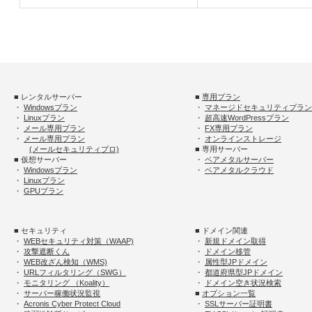
■ レンタルサーバー
■
専用プラン
・
Windowsプラン
・
マネージドセキュリティプラン
・
Linuxプラン
・
超高速WordPressプラン
・
メール専用プラン
・
FX専用プラン
・
メール専用プラン
・
オンラインストレージ
(メールセキュリティプロ)
■ 専用サーバー
■ 仮想サーバー
・
ベアメタルサーバー
・
Windowsプラン
・
ベアメタルクラウド
・
Linuxプラン
・
GPUプラン
■ セキュリティ
■ ドメイン関連
・
WEBセキュリティ対策（WAAP)
・
新規ドメイン取得
・
攻撃遮断くん
・
ドメイン移管
・
WEB改ざん検知（WMS)
・
属性型JPドメイン
・
URLフィルタリング（SWG）
・
都道府県型JPドメイン
・
モニタリング （Koality）
・
ドメイン空き状況検索
・
サーバー稼働状況監視
■
オプション一覧
・
Acronis Cyber Protect Cloud
・
SSLサーバー証明書