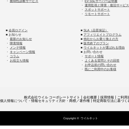
・
脆弱性診断サービス
・
EV SSLサーバー証明書
・
運用監視と障害・復旧サービス
・
スポットサポート
・
リモートサポート
■
会員ログイン
■
SLA（品質保証）
■ お知らせ
■
アフィリエイトプログラム
・
最新のお知らせ
■
他社からお乗り換えの方
・
障害情報
■
販売終了のプラン
・
メンテ情報
■
ウイルネットが選ばれる理由
・
キャンペーン情報
■ お問い合わせ
・
コラム
・
サポート情報
・
お役立ち情報
・
よくある質問とその回答
・
お申込前の問い合わせ
・
既にご利用中のお客様
株式会社ウイル コーポレートサイト
会社概要
採用情報
ご利用
個人情報について・情報セキュリティ方針・商標／著作権
特定商取引法に基づく
Copyright ©
ウイルネット