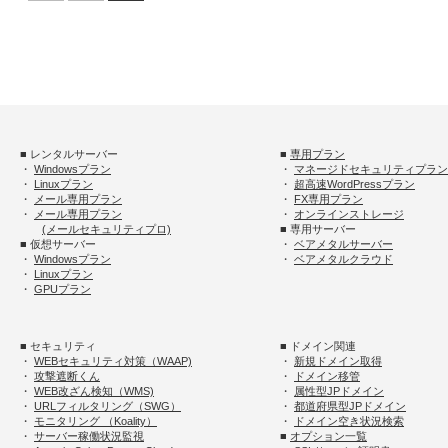
■ レンタルサーバー
■
専用プラン
・
Windowsプラン
・
マネージドセキュリティプラン
・
Linuxプラン
・
超高速WordPressプラン
・
メール専用プラン
・
FX専用プラン
・
メール専用プラン
・
オンラインストレージ
(メールセキュリティプロ)
■ 専用サーバー
■ 仮想サーバー
・
ベアメタルサーバー
・
Windowsプラン
・
ベアメタルクラウド
・
Linuxプラン
・
GPUプラン
■ セキュリティ
■ ドメイン関連
・
WEBセキュリティ対策（WAAP)
・
新規ドメイン取得
・
攻撃遮断くん
・
ドメイン移管
・
WEB改ざん検知（WMS)
・
属性型JPドメイン
・
URLフィルタリング（SWG）
・
都道府県型JPドメイン
・
モニタリング （Koality）
・
ドメイン空き状況検索
・
サーバー稼働状況監視
■
オプション一覧