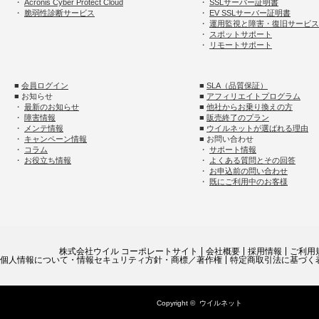
・
Acronis Cyber Protect Cloud
・
SSLサーバー証明書
・
脆弱性診断サービス
・
EV SSLサーバー証明書
・
運用監視と障害・復旧サービス
・
スポットサポート
・
リモートサポート
■
会員ログイン
■
SLA（品質保証）
■ お知らせ
■
アフィリエイトプログラム
・
最新のお知らせ
■
他社からお乗り換えの方
・
障害情報
■
販売終了のプラン
・
メンテ情報
■
ウイルネットが選ばれる理由
・
キャンペーン情報
■ お問い合わせ
・
コラム
・
サポート情報
・
お役立ち情報
・
よくある質問とその回答
・
お申込前の問い合わせ
・
既にご利用中のお客様
株式会社ウイル コーポレートサイト
会社概要
採用情報
ご利用
個人情報について・情報セキュリティ方針・商標／著作権
特定商取引法に基づく
Copyright ©
ウイルネット