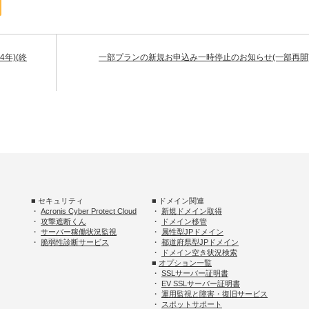
年)(終
一部プランの新規お申込み一時停止のお知らせ(一部再開
■ セキュリティ
■ ドメイン関連
・
Acronis Cyber Protect Cloud
・
新規ドメイン取得
・
攻撃遮断くん
・
ドメイン移管
・
サーバー稼働状況監視
・
属性型JPドメイン
・
脆弱性診断サービス
・
都道府県型JPドメイン
・
ドメイン空き状況検索
■
オプション一覧
・
SSLサーバー証明書
・
EV SSLサーバー証明書
・
運用監視と障害・復旧サービス
・
スポットサポート