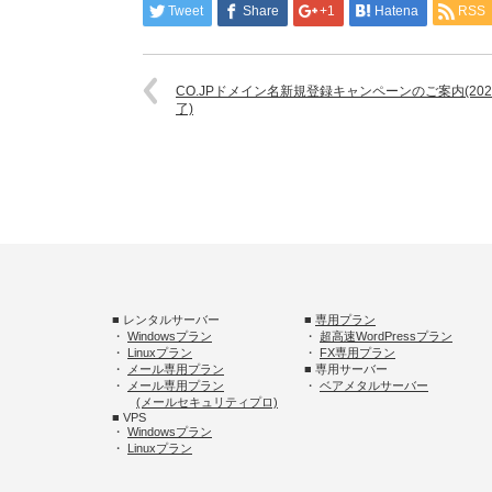
Tweet
Share
+1
Hatena
RSS
CO.JPドメイン名新規登録キャンペーンのご案内(2024
了)
■ レンタルサーバー
■
専用プラン
・
Windowsプラン
・
超高速WordPressプラン
・
Linuxプラン
・
FX専用プラン
・
メール専用プラン
■ 専用サーバー
・
メール専用プラン
・
ベアメタルサーバー
(メールセキュリティプロ)
■ VPS
・
Windowsプラン
・
Linuxプラン