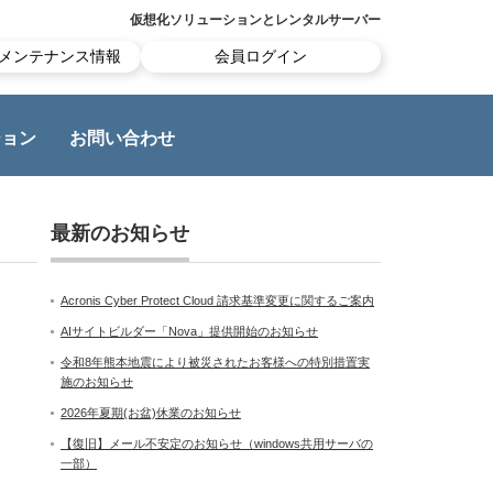
仮想化ソリューションとレンタルサーバー
メンテナンス情報
会員ログイン
ション
お問い合わせ
最新のお知らせ
Acronis Cyber Protect Cloud 請求基準変更に関するご案内
AIサイトビルダー「Nova」提供開始のお知らせ
令和8年熊本地震により被災されたお客様への特別措置実
施のお知らせ
2026年夏期(お盆)休業のお知らせ
【復旧】メール不安定のお知らせ（windows共用サーバの
一部）