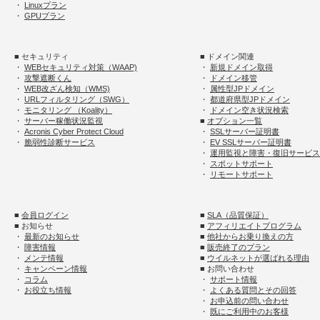
・
Linuxプラン
・
GPUプラン
■ セキュリティ
■ ドメイン関連
・
WEBセキュリティ対策（WAAP)
・
新規ドメイン取得
・
攻撃遮断くん
・
ドメイン移管
・
WEB改ざん検知（WMS)
・
属性型JPドメイン
・
URLフィルタリング（SWG）
・
都道府県型JPドメイン
・
モニタリング （Koality）
・
ドメイン空き状況検索
・
サーバー稼働状況監視
■
オプション一覧
・
Acronis Cyber Protect Cloud
・
SSLサーバー証明書
・
脆弱性診断サービス
・
EV SSLサーバー証明書
・
運用監視と障害・復旧サービス
・
スポットサポート
・
リモートサポート
■
会員ログイン
■
SLA（品質保証）
■ お知らせ
■
アフィリエイトプログラム
・
最新のお知らせ
■
他社からお乗り換えの方
・
障害情報
■
販売終了のプラン
・
メンテ情報
■
ウイルネットが選ばれる理由
・
キャンペーン情報
■ お問い合わせ
・
コラム
・
サポート情報
・
お役立ち情報
・
よくある質問とその回答
・
お申込前の問い合わせ
・
既にご利用中のお客様