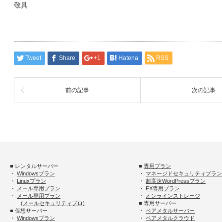
敬具
Tweet
Share
+1
Hatena
RSS
前の記事
次の記事
■ レンタルサーバー
■
専用プラン
・
Windowsプラン
・
マネージドセキュリティプラン
・
Linuxプラン
・
超高速WordPressプラン
・
メール専用プラン
・
FX専用プラン
・
メール専用プラン
・
オンラインストレージ
(メールセキュリティプロ)
■ 専用サーバー
■ 仮想サーバー
・
ベアメタルサーバー
・
Windowsプラン
・
ベアメタルクラウド