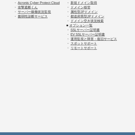
・
Acronis Cyber Protect Cloud
・
新規ドメイン取得
・
攻撃遮断くん
・
ドメイン移管
・
サーバー稼働状況監視
・
属性型JPドメイン
・
脆弱性診断サービス
・
都道府県型JPドメイン
・
ドメイン空き状況検索
■
オプション一覧
・
SSLサーバー証明書
・
EV SSLサーバー証明書
・
運用監視と障害・復旧サービス
・
スポットサポート
・
リモートサポート