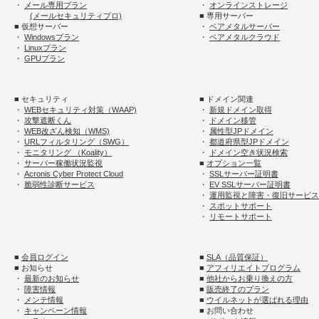
・
メール専用プラン
・
オンラインストレージ
(メールセキュリティプロ)
■ 専用サーバー
■ 仮想サーバー
・
ベアメタルサーバー
・
Windowsプラン
・
ベアメタルクラウド
・
Linuxプラン
・
GPUプラン
■ セキュリティ
■ ドメイン関連
・
WEBセキュリティ対策（WAAP)
・
新規ドメイン取得
・
攻撃遮断くん
・
ドメイン移管
・
WEB改ざん検知（WMS)
・
属性型JPドメイン
・
URLフィルタリング（SWG）
・
都道府県型JPドメイン
・
モニタリング （Koality）
・
ドメイン空き状況検索
・
サーバー稼働状況監視
■
オプション一覧
・
Acronis Cyber Protect Cloud
・
SSLサーバー証明書
・
脆弱性診断サービス
・
EV SSLサーバー証明書
・
運用監視と障害・復旧サービス
・
スポットサポート
・
リモートサポート
■
会員ログイン
■
SLA（品質保証）
■ お知らせ
■
アフィリエイトプログラム
・
最新のお知らせ
■
他社からお乗り換えの方
・
障害情報
■
販売終了のプラン
・
メンテ情報
■
ウイルネットが選ばれる理由
・
キャンペーン情報
■ お問い合わせ