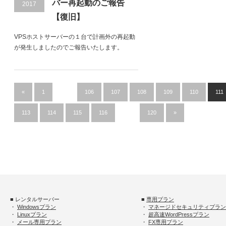
バー再起動のご報告
2017
【復旧】
VPSホストサーバーの１台で計画外の再起動
が発生しましたのでご報告いたします。
«
1
…
106
107
108
109
110
111
113
114
115
116
…
120
»
■ レンタルサーバー
■
専用プラン
・
Windowsプラン
・
マネージドセキュリティプラン
・
Linuxプラン
・
超高速WordPressプラン
・
メール専用プラン
・
FX専用プラン