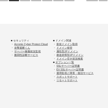
■ セキュリティ
■ ドメイン関連
・
Acronis Cyber Protect Cloud
・
新規ドメイン取得
・
攻撃遮断くん
・
ドメイン移管
・
サーバー稼働状況監視
・
属性型JPドメイン
・
脆弱性診断サービス
・
都道府県型JPドメイン
・
ドメイン空き状況検索
■
オプション一覧
・
SSLサーバー証明書
・
EV SSLサーバー証明書
・
運用監視と障害・復旧サービス
・
スポットサポート
・
リモートサポート