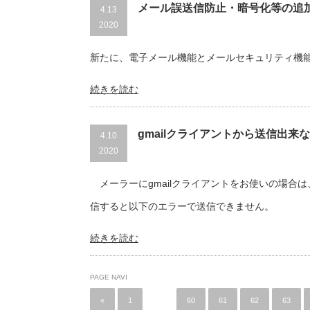
メール誤送信防止・暗号化等の追
4.13
2020
新たに、電子メール機能とメールセキュリティ機
続きを読む
gmailクライアントから送信出来
4.10
2020
メーラーにgmailクライアントをお使いの場合
信すると以下のエラーで送信できません。
続きを読む
PAGE NAVI
«
1
…
60
61
62
63