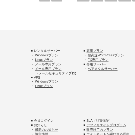
■ レンタルサーバー
■
専用プラン
・
Windowsプラン
・
超高速WordPressプラン
・
Linuxプラン
・
FX専用プラン
・
メール専用プラン
■ 専用サーバー
・
メール専用プラン
・
ベアメタルサーバー
(メールセキュリティプロ)
■ VPS
・
Windowsプラン
・
Linuxプラン
■
会員ログイン
■
SLA（品質保証）
■ お知らせ
■
アフィリエイトプログラム
・
最新のお知らせ
■
販売終了のプラン
・
障害情報
■
ウイルネットが選ばれる理由