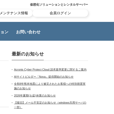
仮想化ソリューションとレンタルサーバー
メンテナンス情報
会員ログイン
ション
お問い合わせ
最新のお知らせ
Acronis Cyber Protect Cloud 請求基準変更に関するご案内
AIサイトビルダー「Nova」提供開始のお知らせ
令和8年熊本地震により被災されたお客様への特別措置実
施のお知らせ
2026年夏期(お盆)休業のお知らせ
【復旧】メール不安定のお知らせ（windows共用サーバの
一部）