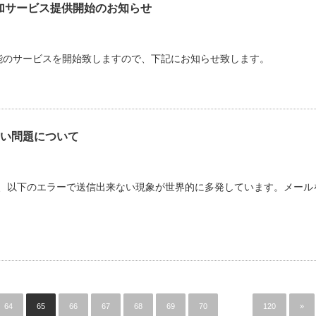
加サービス提供開始のお知らせ
能のサービスを開始致しますので、下記にお知らせ致します。
ない問題について
は、以下のエラーで送信出来ない現象が世界的に多発しています。メール
64
65
66
67
68
69
70
…
120
»