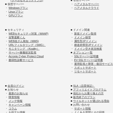
(メールセキュリティプロ)
■ 専用サーバー
■ 仮想サーバー
・
ベアメタルサーバー
・
Windowsプラン
・
ベアメタルクラウド
・
Linuxプラン
・
GPUプラン
■ セキュリティ
■ ドメイン関連
・
WEBセキュリティ対策（WAAP)
・
新規ドメイン取得
・
攻撃遮断くん
・
ドメイン移管
・
WEB改ざん検知（WMS)
・
属性型JPドメイン
・
URLフィルタリング（SWG）
・
都道府県型JPドメイン
・
モニタリング （Koality）
・
ドメイン空き状況検索
・
サーバー稼働状況監視
■
オプション一覧
・
Acronis Cyber Protect Cloud
・
SSLサーバー証明書
・
脆弱性診断サービス
・
EV SSLサーバー証明書
・
運用監視と障害・復旧サービス
・
スポットサポート
・
リモートサポート
■
会員ログイン
■
SLA（品質保証）
■ お知らせ
■
アフィリエイトプログラム
・
最新のお知らせ
■
他社からお乗り換えの方
・
障害情報
■
販売終了のプラン
・
メンテ情報
■
ウイルネットが選ばれる理由
・
キャンペーン情報
■ お問い合わせ
・
コラム
・
サポート情報
・
お役立ち情報
・
よくある質問とその回答