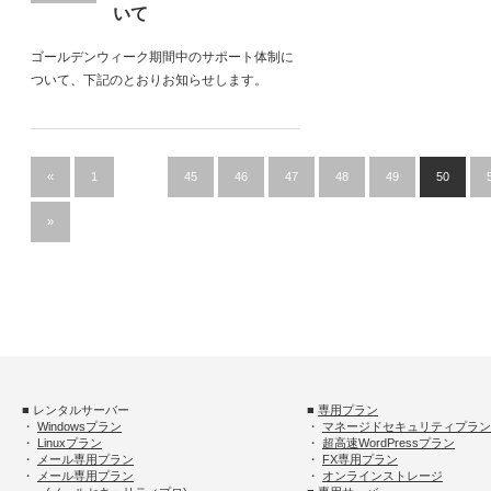
いて
ゴールデンウィーク期間中のサポート体制に
ついて、下記のとおりお知らせします。
«
1
…
45
46
47
48
49
50
»
■ レンタルサーバー
■
専用プラン
・
Windowsプラン
・
マネージドセキュリティプラン
・
Linuxプラン
・
超高速WordPressプラン
・
メール専用プラン
・
FX専用プラン
・
メール専用プラン
・
オンラインストレージ