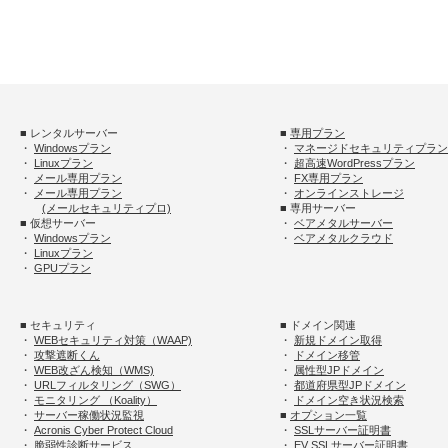
■ レンタルサーバー
■
専用プラン
・
Windowsプラン
・
マネージドセキュリティプラン
・
Linuxプラン
・
超高速WordPressプラン
・
メール専用プラン
・
FX専用プラン
・
メール専用プラン
・
オンラインストレージ
(メールセキュリティプロ)
■ 専用サーバー
■ 仮想サーバー
・
ベアメタルサーバー
・
Windowsプラン
・
ベアメタルクラウド
・
Linuxプラン
・
GPUプラン
■ セキュリティ
■ ドメイン関連
・
WEBセキュリティ対策（WAAP)
・
新規ドメイン取得
・
攻撃遮断くん
・
ドメイン移管
・
WEB改ざん検知（WMS)
・
属性型JPドメイン
・
URLフィルタリング（SWG）
・
都道府県型JPドメイン
・
モニタリング （Koality）
・
ドメイン空き状況検索
・
サーバー稼働状況監視
■
オプション一覧
・
Acronis Cyber Protect Cloud
・
SSLサーバー証明書
・
脆弱性診断サービス
・
EV SSLサーバー証明書