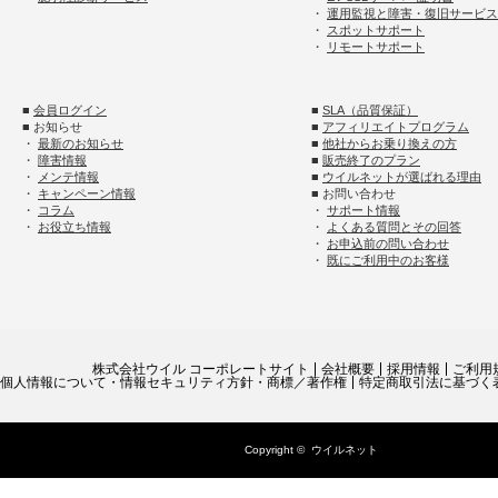
・
運用監視と障害・復旧サービス
・
スポットサポート
・
リモートサポート
■
会員ログイン
■
SLA（品質保証）
■ お知らせ
■
アフィリエイトプログラム
・
最新のお知らせ
■
他社からお乗り換えの方
・
障害情報
■
販売終了のプラン
・
メンテ情報
■
ウイルネットが選ばれる理由
・
キャンペーン情報
■ お問い合わせ
・
コラム
・
サポート情報
・
お役立ち情報
・
よくある質問とその回答
・
お申込前の問い合わせ
・
既にご利用中のお客様
株式会社ウイル コーポレートサイト
会社概要
採用情報
ご利用
個人情報について・情報セキュリティ方針・商標／著作権
特定商取引法に基づく
Copyright ©
ウイルネット