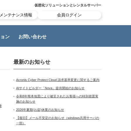
仮想化ソリューションとレンタルサーバー
メンテナンス情報
会員ログイン
ション
お問い合わせ
最新のお知らせ
Acronis Cyber Protect Cloud 請求基準変更に関するご案内
AIサイトビルダー「Nova」提供開始のお知らせ
令和8年熊本地震により被災されたお客様への特別措置実
施のお知らせ
ま
2026年夏期(お盆)休業のお知らせ
【復旧】メール不安定のお知らせ（windows共用サーバの
一部）