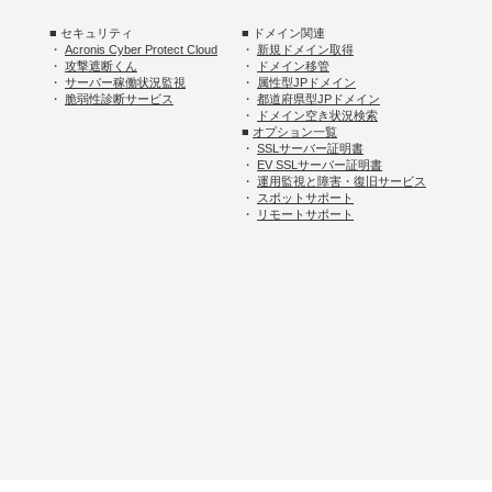
■ セキュリティ
■ ドメイン関連
・
Acronis Cyber Protect Cloud
・
新規ドメイン取得
・
攻撃遮断くん
・
ドメイン移管
・
サーバー稼働状況監視
・
属性型JPドメイン
・
脆弱性診断サービス
・
都道府県型JPドメイン
・
ドメイン空き状況検索
■
オプション一覧
・
SSLサーバー証明書
・
EV SSLサーバー証明書
・
運用監視と障害・復旧サービス
・
スポットサポート
・
リモートサポート