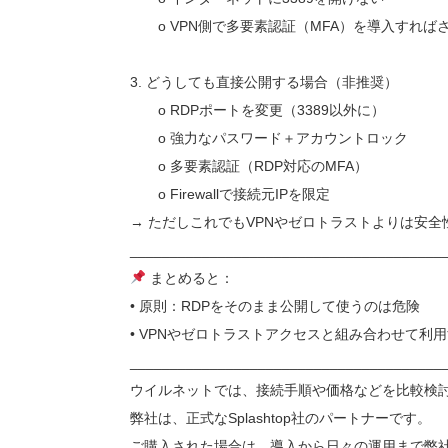
o VPN側で多要素認証（MFA）を導入すれば
3. どうしても直接公開する場合（非推奨）
o RDPポートを変更（3389以外に）
o 強力なパスワード＋アカウントロック
o 多要素認証（RDP対応のMFA）
o Firewallで接続元IPを限定
→ ただしこれでもVPNやゼロトラストよりは安全
_______________________________________
まとめると：
• 原則：RDPをそのまま公開して使うのは危険
• VPNやゼロトラストアクセスと組み合わせて利
_______________________________________
ウイルネットでは、接続手順や価格などを比較検討した結果 
弊社は、正式なSplashtop社のパートナーです。
ご購入された場合は、導入から日々の運用まで弊