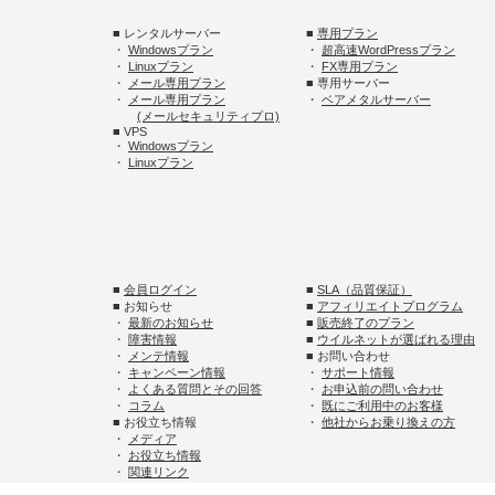
■ レンタルサーバー
■
専用プラン
・
Windowsプラン
・
超高速WordPressプラン
・
Linuxプラン
・
FX専用プラン
・
メール専用プラン
■ 専用サーバー
・
メール専用プラン
・
ベアメタルサーバー
(メールセキュリティプロ)
■ VPS
・
Windowsプラン
・
Linuxプラン
■
会員ログイン
■
SLA（品質保証）
■ お知らせ
■
アフィリエイトプログラム
・
最新のお知らせ
■
販売終了のプラン
・
障害情報
■
ウイルネットが選ばれる理由
・
メンテ情報
■ お問い合わせ
・
キャンペーン情報
・
サポート情報
・
よくある質問とその回答
・
お申込前の問い合わせ
・
コラム
・
既にご利用中のお客様
■ お役立ち情報
・
他社からお乗り換えの方
・
メディア
・
お役立ち情報
・
関連リンク