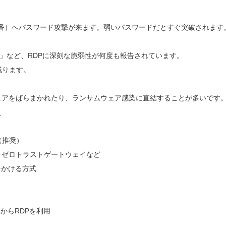
番）へパスワード攻撃が来ます。弱いパスワードだとすぐ突破されます
08）」など、RDPに深刻な脆弱性が何度も報告されています。
ります。
アをばらまかれたり、ランサムウェア感染に直結することが多いです
_
（推奨）
Desktop、ゼロトラストゲートウェイなど
をかける方式
からRDPを利用