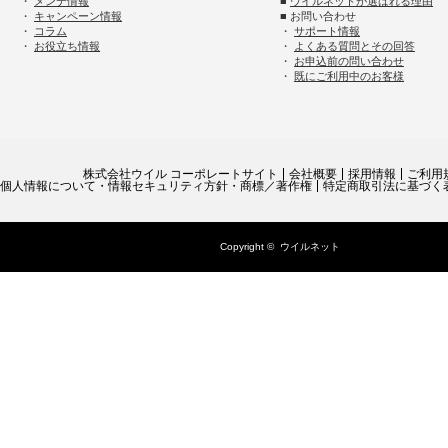
・
メンテ情報
■
ウイルネットが選ばれる理由
・
キャンペーン情報
■ お問い合わせ
・
コラム
・
サポート情報
・
お役立ち情報
・
よくある質問とその回答
・
お申込前の問い合わせ
・
既にご利用中のお客様
株式会社ウイル コーポレートサイト
会社概要
採用情報
ご利用
個人情報について・情報セキュリティ方針・商標／著作権
特定商取引法に基づく
Copyright ©
ウイルネット