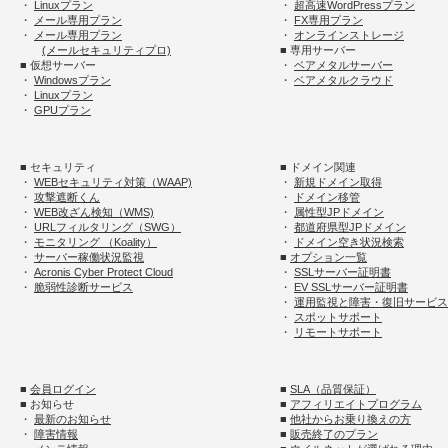
・
Linuxプラン
・
超高速WordPressプラン
・
メール専用プラン
・
FX専用プラン
・
メール専用プラン
・
オンラインストレージ
(メールセキュリティプロ)
■ 専用サーバー
■ 仮想サーバー
・
ベアメタルサーバー
・
Windowsプラン
・
ベアメタルクラウド
・
Linuxプラン
・
GPUプラン
■ セキュリティ
■ ドメイン関連
・
WEBセキュリティ対策（WAAP)
・
新規ドメイン取得
・
攻撃遮断くん
・
ドメイン移管
・
WEB改ざん検知（WMS)
・
属性型JPドメイン
・
URLフィルタリング（SWG）
・
都道府県型JPドメイン
・
モニタリング （Koality）
・
ドメイン空き状況検索
・
サーバー稼働状況監視
■
オプション一覧
・
Acronis Cyber Protect Cloud
・
SSLサーバー証明書
・
脆弱性診断サービス
・
EV SSLサーバー証明書
・
運用監視と障害・復旧サービス
・
スポットサポート
・
リモートサポート
■
会員ログイン
■
SLA（品質保証）
■ お知らせ
■
アフィリエイトプログラム
・
最新のお知らせ
■
他社からお乗り換えの方
・
障害情報
■
販売終了のプラン