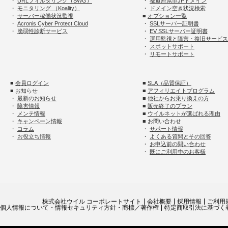
・
URLフィルタリング（SWG）
・
都道府県型JPドメイン
・
モニタリング （Koality）
・
ドメイン空き状況検索
・
サーバー稼働状況監視
■
オプション一覧
・
Acronis Cyber Protect Cloud
・
SSLサーバー証明書
・
脆弱性診断サービス
・
EV SSLサーバー証明書
・
運用監視と障害・復旧サービス
・
スポットサポート
・
リモートサポート
■
会員ログイン
■
SLA（品質保証）
■ お知らせ
■
アフィリエイトプログラム
・
最新のお知らせ
■
他社からお乗り換えの方
・
障害情報
■
販売終了のプラン
・
メンテ情報
■
ウイルネットが選ばれる理由
・
キャンペーン情報
■ お問い合わせ
・
コラム
・
サポート情報
・
お役立ち情報
・
よくある質問とその回答
・
お申込前の問い合わせ
・
既にご利用中のお客様
株式会社ウイル コーポレートサイト
会社概要
採用情報
ご利用
個人情報について・情報セキュリティ方針・商標／著作権
特定商取引法に基づく