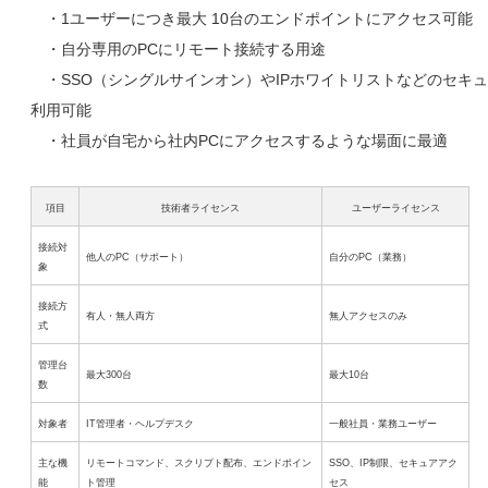
・1ユーザーにつき最大 10台のエンドポイントにアクセス可能
・自分専用のPCにリモート接続する用途
・SSO（シングルサインオン）やIPホワイトリストなどのセキ
利用可能
・社員が自宅から社内PCにアクセスするような場面に最適
項目
技術者ライセンス
ユーザーライセンス
接続対
他人のPC（サポート）
自分のPC（業務）
象
接続方
有人・無人両方
無人アクセスのみ
式
管理台
最大300台
最大10台
数
対象者
IT管理者・ヘルプデスク
一般社員・業務ユーザー
主な機
リモートコマンド、スクリプト配布、エンドポイン
SSO、IP制限、セキュアアク
能
ト管理
セス