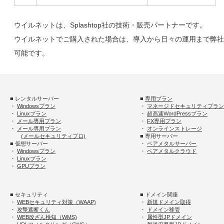
ウイルネットは、Splashtop社の技術・販売パートナーです。
ウイルネットでご購入された場合は、導入から日々の運用まで弊社
可能です。
■ レンタルサーバー
■
専用プラン
・
Windowsプラン
・
マネージドセキュリティプラン
・
Linuxプラン
・
超高速WordPressプラン
・
メール専用プラン
・
FX専用プラン
・
メール専用プラン
・
オンラインストレージ
(メールセキュリティプロ)
■ 専用サーバー
■ 仮想サーバー
・
ベアメタルサーバー
・
Windowsプラン
・
ベアメタルクラウド
・
Linuxプラン
・
GPUプラン
■ セキュリティ
■ ドメイン関連
・
WEBセキュリティ対策（WAAP)
・
新規ドメイン取得
・
攻撃遮断くん
・
ドメイン移管
・
WEB改ざん検知（WMS)
・
属性型JPドメイン