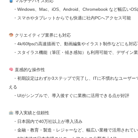
マルチデバイス対応
・Windows、Mac、iOS、Android、Chromebook など幅広いO
・スマホやタブレットからでも快適に社内PCへアクセス可能
クリエイティブ業界にも対応
・4k/60fpsの高速描画で、動画編集やイラスト制作などにも対
・スタイラス機能（筆圧・傾き感知）も利用可能で、デザイン業
直感的な操作性
・初期設定はわずか3ステップで完了し、ITに不慣れなユーザー
える
・UIがシンプルで、導入後すぐに業務に活用できる点が好評
導入実績と信頼性
・日本国内で40万社以上が導入済み
・金融・教育・製造・レジャーなど、幅広い業種で活用されてい