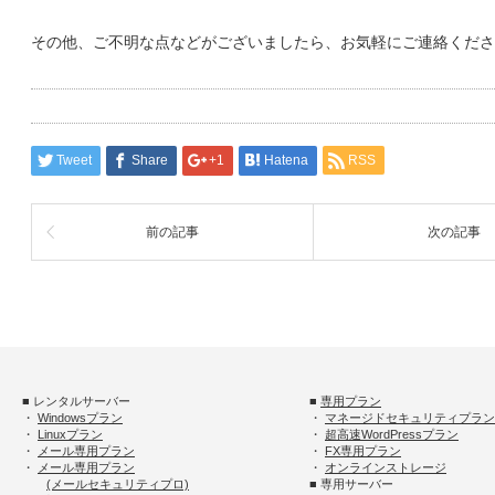
その他、ご不明な点などがございましたら、お気軽にご連絡くださ
Tweet
Share
+1
Hatena
RSS
前の記事
次の記事
■ レンタルサーバー
■
専用プラン
・
Windowsプラン
・
マネージドセキュリティプラン
・
Linuxプラン
・
超高速WordPressプラン
・
メール専用プラン
・
FX専用プラン
・
メール専用プラン
・
オンラインストレージ
(メールセキュリティプロ)
■ 専用サーバー