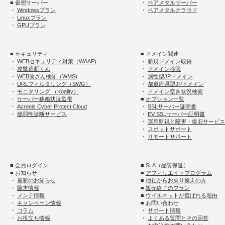
■ 仮想サーバー
・
ベアメタルサーバー
・
Windowsプラン
・
ベアメタルクラウド
・
Linuxプラン
・
GPUプラン
■ セキュリティ
■ ドメイン関連
・
WEBセキュリティ対策（WAAP)
・
新規ドメイン取得
・
攻撃遮断くん
・
ドメイン移管
・
WEB改ざん検知（WMS)
・
属性型JPドメイン
・
URLフィルタリング（SWG）
・
都道府県型JPドメイン
・
モニタリング （Koality）
・
ドメイン空き状況検索
・
サーバー稼働状況監視
■
オプション一覧
・
Acronis Cyber Protect Cloud
・
SSLサーバー証明書
・
脆弱性診断サービス
・
EV SSLサーバー証明書
・
運用監視と障害・復旧サービス
・
スポットサポート
・
リモートサポート
■
会員ログイン
■
SLA（品質保証）
■ お知らせ
■
アフィリエイトプログラム
・
最新のお知らせ
■
他社からお乗り換えの方
・
障害情報
■
販売終了のプラン
・
メンテ情報
■
ウイルネットが選ばれる理由
・
キャンペーン情報
■ お問い合わせ
・
コラム
・
サポート情報
・
お役立ち情報
・
よくある質問とその回答