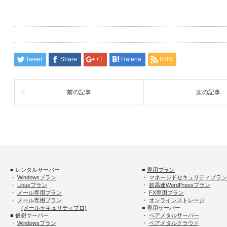
敬
Tweet
Share
+1
Hatena
RSS
前の記事
次の記事
■ レンタルサーバー
■
専用プラン
・
Windowsプラン
・
マネージドセキュリティプラン
・
Linuxプラン
・
超高速WordPressプラン
・
メール専用プラン
・
FX専用プラン
・
メール専用プラン
・
オンラインストレージ
(メールセキュリティプロ)
■ 専用サーバー
■ 仮想サーバー
・
ベアメタルサーバー
・
Windowsプラン
・
ベアメタルクラウド