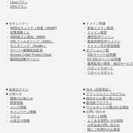
・
Linuxプラン
・
GPUプラン
■ セキュリティ
■ ドメイン関連
・
WEBセキュリティ対策（WAAP)
・
新規ドメイン取得
・
攻撃遮断くん
・
ドメイン移管
・
WEB改ざん検知（WMS)
・
属性型JPドメイン
・
URLフィルタリング（SWG）
・
都道府県型JPドメイン
・
モニタリング （Koality）
・
ドメイン空き状況検索
・
サーバー稼働状況監視
■
オプション一覧
・
Acronis Cyber Protect Cloud
・
SSLサーバー証明書
・
脆弱性診断サービス
・
EV SSLサーバー証明書
・
運用監視と障害・復旧サービス
・
スポットサポート
・
リモートサポート
■
会員ログイン
■
SLA（品質保証）
■ お知らせ
■
アフィリエイトプログラム
・
最新のお知らせ
■
他社からお乗り換えの方
・
障害情報
■
販売終了のプラン
・
メンテ情報
■
ウイルネットが選ばれる理由
・
キャンペーン情報
■ お問い合わせ
・
コラム
・
サポート情報
・
お役立ち情報
・
よくある質問とその回答
・
お申込前の問い合わせ
・
既にご利用中のお客様