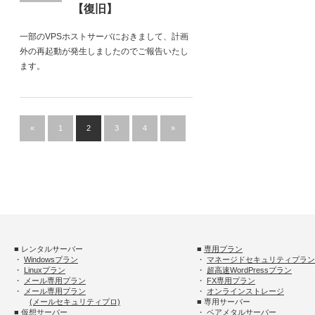
【復旧】
一部のVPSホストサーバにおきまして、計画
外の再起動が発生しましたのでご報告いたし
ます。
«
1
2
3
4
»
■ レンタルサーバー
■
専用プラン
・
Windowsプラン
・
マネージドセキュリティプラン
・
Linuxプラン
・
超高速WordPressプラン
・
メール専用プラン
・
FX専用プラン
・
メール専用プラン
・
オンラインストレージ
(メールセキュリティプロ)
■ 専用サーバー
■ 仮想サーバー
・
ベアメタルサーバー