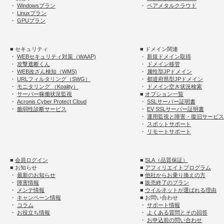
・
Windowsプラン
・
ベアメタルクラウド
・
Linuxプラン
・
GPUプラン
■ セキュリティ
■ ドメイン関連
・
WEBセキュリティ対策（WAAP)
・
新規ドメイン取得
・
攻撃遮断くん
・
ドメイン移管
・
WEB改ざん検知（WMS)
・
属性型JPドメイン
・
URLフィルタリング（SWG）
・
都道府県型JPドメイン
・
モニタリング （Koality）
・
ドメイン空き状況検索
・
サーバー稼働状況監視
■
オプション一覧
・
Acronis Cyber Protect Cloud
・
SSLサーバー証明書
・
脆弱性診断サービス
・
EV SSLサーバー証明書
・
運用監視と障害・復旧サービス
・
スポットサポート
・
リモートサポート
■
会員ログイン
■
SLA（品質保証）
■ お知らせ
■
アフィリエイトプログラム
・
最新のお知らせ
■
他社からお乗り換えの方
・
障害情報
■
販売終了のプラン
・
メンテ情報
■
ウイルネットが選ばれる理由
・
キャンペーン情報
■ お問い合わせ
・
コラム
・
サポート情報
・
お役立ち情報
・
よくある質問とその回答
・
お申込前の問い合わせ