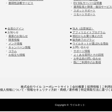
・
脆弱性診断サービス
・
EV SSLサーバー証明書
・
運用監視と障害・復旧サービス
・
スポットサポート
・
リモートサポート
■
会員ログイン
■
SLA（品質保証）
■ お知らせ
■
アフィリエイトプログラム
・
最新のお知らせ
■
他社からお乗り換えの方
・
障害情報
■
販売終了のプラン
・
メンテ情報
■
ウイルネットが選ばれる理由
・
キャンペーン情報
■ お問い合わせ
・
コラム
・
サポート情報
・
お役立ち情報
・
よくある質問とその回答
・
お申込前の問い合わせ
・
既にご利用中のお客様
株式会社ウイル コーポレートサイト
会社概要
採用情報
ご利用
個人情報について・情報セキュリティ方針・商標／著作権
特定商取引法に基づく
Copyright ©
ウイルネット