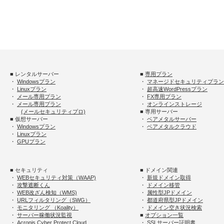
■ レンタルサーバー
■
専用プラン
・
Windowsプラン
・
マネージドセキュリティプラン
・
Linuxプラン
・
超高速WordPressプラン
・
メール専用プラン
・
FX専用プラン
・
メール専用プラン
・
オンラインストレージ
(メールセキュリティプロ)
■ 専用サーバー
■ 仮想サーバー
・
ベアメタルサーバー
・
Windowsプラン
・
ベアメタルクラウド
・
Linuxプラン
・
GPUプラン
■ セキュリティ
■ ドメイン関連
・
WEBセキュリティ対策（WAAP)
・
新規ドメイン取得
・
攻撃遮断くん
・
ドメイン移管
・
WEB改ざん検知（WMS)
・
属性型JPドメイン
・
URLフィルタリング（SWG）
・
都道府県型JPドメイン
・
モニタリング （Koality）
・
ドメイン空き状況検索
・
サーバー稼働状況監視
■
オプション一覧
・
Acronis Cyber Protect Cloud
・
SSLサーバー証明書