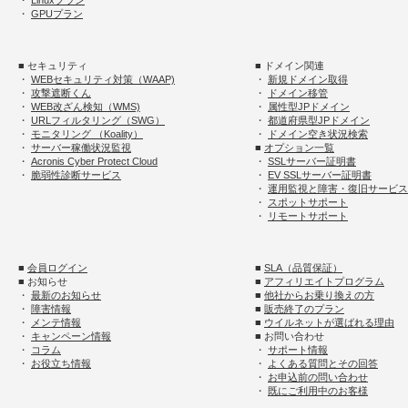
・
Linuxプラン
・
GPUプラン
■ セキュリティ
■ ドメイン関連
・
WEBセキュリティ対策（WAAP)
・
新規ドメイン取得
・
攻撃遮断くん
・
ドメイン移管
・
WEB改ざん検知（WMS)
・
属性型JPドメイン
・
URLフィルタリング（SWG）
・
都道府県型JPドメイン
・
モニタリング （Koality）
・
ドメイン空き状況検索
・
サーバー稼働状況監視
■
オプション一覧
・
Acronis Cyber Protect Cloud
・
SSLサーバー証明書
・
脆弱性診断サービス
・
EV SSLサーバー証明書
・
運用監視と障害・復旧サービス
・
スポットサポート
・
リモートサポート
■
会員ログイン
■
SLA（品質保証）
■ お知らせ
■
アフィリエイトプログラム
・
最新のお知らせ
■
他社からお乗り換えの方
・
障害情報
■
販売終了のプラン
・
メンテ情報
■
ウイルネットが選ばれる理由
・
キャンペーン情報
■ お問い合わせ
・
コラム
・
サポート情報
・
お役立ち情報
・
よくある質問とその回答
・
お申込前の問い合わせ
・
既にご利用中のお客様