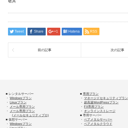
敬具
Tweet
Share
+1
Hatena
RSS
前の記事
次の記事
■ レンタルサーバー
■
専用プラン
・
Windowsプラン
・
マネージドセキュリティプラン
・
Linuxプラン
・
超高速WordPressプラン
・
メール専用プラン
・
FX専用プラン
・
メール専用プラン
・
オンラインストレージ
(メールセキュリティプロ)
■ 専用サーバー
■ 仮想サーバー
・
ベアメタルサーバー
・
Windowsプラン
・
ベアメタルクラウド