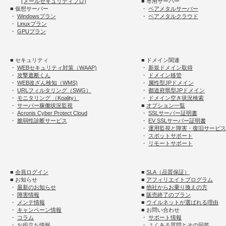
(メールセキュリティプロ)
■ 専用サーバー
■ 仮想サーバー
・
ベアメタルサーバー
・
Windowsプラン
・
ベアメタルクラウド
・
Linuxプラン
・
GPUプラン
■ セキュリティ
■ ドメイン関連
・
WEBセキュリティ対策（WAAP)
・
新規ドメイン取得
・
攻撃遮断くん
・
ドメイン移管
・
WEB改ざん検知（WMS)
・
属性型JPドメイン
・
URLフィルタリング（SWG）
・
都道府県型JPドメイン
・
モニタリング （Koality）
・
ドメイン空き状況検索
・
サーバー稼働状況監視
■
オプション一覧
・
Acronis Cyber Protect Cloud
・
SSLサーバー証明書
・
脆弱性診断サービス
・
EV SSLサーバー証明書
・
運用監視と障害・復旧サービス
・
スポットサポート
・
リモートサポート
■
会員ログイン
■
SLA（品質保証）
■ お知らせ
■
アフィリエイトプログラム
・
最新のお知らせ
■
他社からお乗り換えの方
・
障害情報
■
販売終了のプラン
・
メンテ情報
■
ウイルネットが選ばれる理由
・
キャンペーン情報
■ お問い合わせ
・
コラム
・
サポート情報
・
お役立ち情報
・
よくある質問とその回答