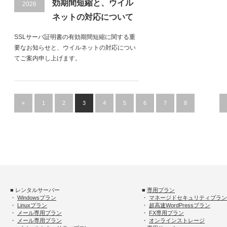
効期間短縮と、ウイル
2026
ネットの対応について
SSLサーバ証明書の有効期間短縮に関する重
要なお知らせと、ウイルネットの対応につい
てご案内申し上げます。
«
1
2
3
4
5
6
7
8
…
■ レンタルサーバー
■
専用プラン
・
Windowsプラン
・
マネージドセキュリティプラン
・
Linuxプラン
・
超高速WordPressプラン
・
メール専用プラン
・
FX専用プラン
・
メール専用プラン
・
オンラインストレージ