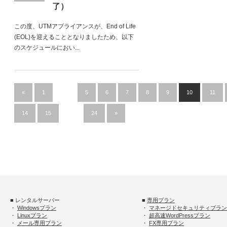
了）
この度、UTMアプライアンスが、End of Life
(EOL)を迎えることとなりましたため、以下
のスケジュールにおい...
«
1
…
5
6
7
8
9
10
11
14
15
…
24
»
■ レンタルサーバー
■
専用プラン
・
Windowsプラン
・
マネージドセキュリティプラン
・
Linuxプラン
・
超高速WordPressプラン
・
メール専用プラン
・
FX専用プラン