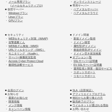
・
メール専用プラン
・
オンラインストレージ
(メールセキュリティプロ)
■ 専用サーバー
■ 仮想サーバー
・
ベアメタルサーバー
・
Windowsプラン
・
ベアメタルクラウド
・
Linuxプラン
・
GPUプラン
■ セキュリティ
■ ドメイン関連
・
WEBセキュリティ対策（WAAP)
・
新規ドメイン取得
・
攻撃遮断くん
・
ドメイン移管
・
WEB改ざん検知（WMS)
・
属性型JPドメイン
・
URLフィルタリング（SWG）
・
都道府県型JPドメイン
・
モニタリング （Koality）
・
ドメイン空き状況検索
・
サーバー稼働状況監視
■
オプション一覧
・
Acronis Cyber Protect Cloud
・
SSLサーバー証明書
・
脆弱性診断サービス
・
EV SSLサーバー証明書
・
運用監視と障害・復旧サービス
・
スポットサポート
・
リモートサポート
■
会員ログイン
■
SLA（品質保証）
■ お知らせ
■
アフィリエイトプログラム
・
最新のお知らせ
■
他社からお乗り換えの方
・
障害情報
■
販売終了のプラン
・
メンテ情報
■
ウイルネットが選ばれる理由
・
キャンペーン情報
■ お問い合わせ