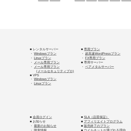
■ レンタルサーバー
■
専用プラン
・
Windowsプラン
・
超高速WordPressプラン
・
Linuxプラン
・
FX専用プラン
・
メール専用プラン
■ 専用サーバー
・
メール専用プラン
・
ベアメタルサーバー
(メールセキュリティプロ)
■ VPS
・
Windowsプラン
・
Linuxプラン
■
会員ログイン
■
SLA（品質保証）
■ お知らせ
■
アフィリエイトプログラム
・
最新のお知らせ
■
販売終了のプラン
・
障害情報
■
ウイルネットが選ばれる理由