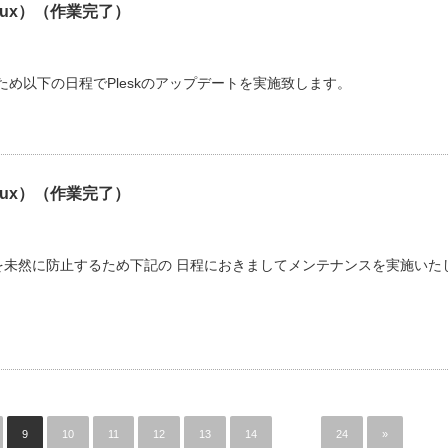
ux）（作業完了）
ため以下の日程でPleskのアップデートを実施致します。
ux）（作業完了）
未然に防止するため下記の 日程におきましてメンテナンスを実施いた
9
10
11
12
13
14
…
24
»