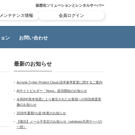
仮想化ソリューションとレンタルサーバー
メンテナンス情報
会員ログイン
ション
お問い合わせ
最新のお知らせ
Acronis Cyber Protect Cloud 請求基準変更に関するご案内
AIサイトビルダー「Nova」提供開始のお知らせ
令和8年熊本地震により被災されたお客様への特別措置実
施のお知らせ
2026年夏期(お盆)休業のお知らせ
【復旧】メール不安定のお知らせ（windows共用サーバの
一部）