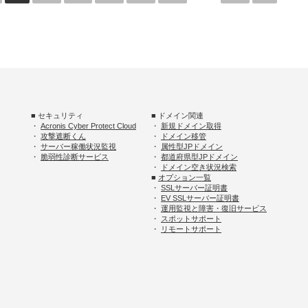
■ セキュリティ
■ ドメイン関連
・
Acronis Cyber Protect Cloud
・
新規ドメイン取得
・
攻撃遮断くん
・
ドメイン移管
・
サーバー稼働状況監視
・
属性型JPドメイン
・
脆弱性診断サービス
・
都道府県型JPドメイン
・
ドメイン空き状況検索
■
オプション一覧
・
SSLサーバー証明書
・
EV SSLサーバー証明書
・
運用監視と障害・復旧サービス
・
スポットサポート
・
リモートサポート