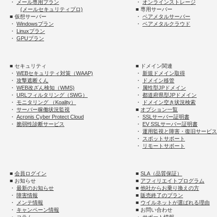
・
メール専用プラン
・
オンラインストレージ
(メールセキュリティプロ)
■ 専用サーバー
■ 仮想サーバー
・
ベアメタルサーバー
・
Windowsプラン
・
ベアメタルクラウド
・
Linuxプラン
・
GPUプラン
■ セキュリティ
■ ドメイン関連
・
WEBセキュリティ対策（WAAP)
・
新規ドメイン取得
・
攻撃遮断くん
・
ドメイン移管
・
WEB改ざん検知（WMS)
・
属性型JPドメイン
・
URLフィルタリング（SWG）
・
都道府県型JPドメイン
・
モニタリング （Koality）
・
ドメイン空き状況検索
・
サーバー稼働状況監視
■
オプション一覧
・
Acronis Cyber Protect Cloud
・
SSLサーバー証明書
・
脆弱性診断サービス
・
EV SSLサーバー証明書
・
運用監視と障害・復旧サービス
・
スポットサポート
・
リモートサポート
■
会員ログイン
■
SLA（品質保証）
■ お知らせ
■
アフィリエイトプログラム
・
最新のお知らせ
■
他社からお乗り換えの方
・
障害情報
■
販売終了のプラン
・
メンテ情報
■
ウイルネットが選ばれる理由
・
キャンペーン情報
■ お問い合わせ