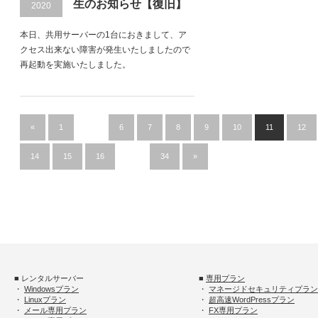
生のお知らせ【復旧】
2020
本日、共用サーバーの1台におきまして、ア
クセス出来ない障害が発生いたしましたので
再起動を実施いたしました。
«
1
…
6
7
8
9
10
11
12
14
15
16
…
34
»
■ レンタルサーバー
■
専用プラン
・
Windowsプラン
・
マネージドセキュリティプラン
・
Linuxプラン
・
超高速WordPressプラン
・
メール専用プラン
・
FX専用プラン