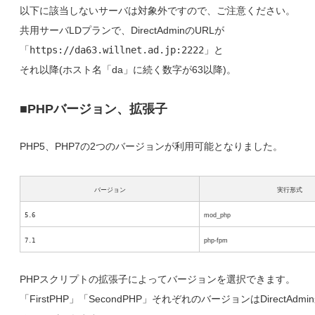
以下に該当しないサーバは対象外ですので、ご注意ください。
共用サーバLDプランで、DirectAdminのURLが
「
https://da63.willnet.ad.jp:2222
」と
それ以降(ホスト名「da」に続く数字が63以降)。
■PHPバージョン、拡張子
PHP5、PHP7の2つのバージョンが利用可能となりました。
バージョン
実行形式
5.6
mod_php
7.1
php-fpm
PHPスクリプトの拡張子によってバージョンを選択できます。
「FirstPHP」「SecondPHP」それぞれのバージョンはDirectAd