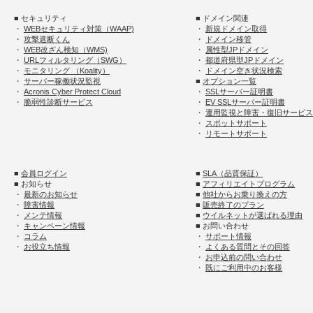
■ セキュリティ
■ ドメイン関連
・
WEBセキュリティ対策（WAAP)
・
新規ドメイン取得
・
攻撃遮断くん
・
ドメイン移管
・
WEB改ざん検知（WMS)
・
属性型JPドメイン
・
URLフィルタリング（SWG）
・
都道府県型JPドメイン
・
モニタリング （Koality）
・
ドメイン空き状況検索
・
サーバー稼働状況監視
■
オプション一覧
・
Acronis Cyber Protect Cloud
・
SSLサーバー証明書
・
脆弱性診断サービス
・
EV SSLサーバー証明書
・
運用監視と障害・復旧サービス
・
スポットサポート
・
リモートサポート
■
会員ログイン
■
SLA（品質保証）
■ お知らせ
■
アフィリエイトプログラム
・
最新のお知らせ
■
他社からお乗り換えの方
・
障害情報
■
販売終了のプラン
・
メンテ情報
■
ウイルネットが選ばれる理由
・
キャンペーン情報
■ お問い合わせ
・
コラム
・
サポート情報
・
お役立ち情報
・
よくある質問とその回答
・
お申込前の問い合わせ
・
既にご利用中のお客様