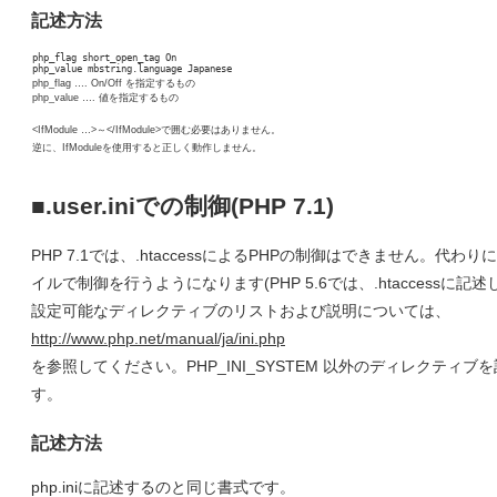
記述方法
php_flag short_open_tag On
php_value mbstring.language Japanese
php_flag …. On/Off を指定するもの
php_value …. 値を指定するもの
<IfModule …>～</IfModule>で囲む必要はありません。
逆に、IfModuleを使用すると正しく動作しません。
■.user.iniでの制御(PHP 7.1)
PHP 7.1では、.htaccessによるPHPの制御はできません。代わりに、.
イルで制御を行うようになります(PHP 5.6では、.htaccessに記述
設定可能なディレクティブのリストおよび説明については、
http://www.php.net/manual/ja/ini.php
を参照してください。PHP_INI_SYSTEM 以外のディレクティブ
す。
記述方法
php.iniに記述するのと同じ書式です。