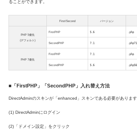
ることができます。
First/Second
バージョン
FirstPHP
5.6
.php
PHP 5優先
(デフォルト)
SecondPHP
7.1
.php71
FirstPHP
7.1
.php
PHP 7優先
SecondPHP
5.6
.php56
■「FirstPHP」「SecondPHP」入れ替え方法
DirectAdminのスキンが「enhanced」スキンである必要がありま
(1) DirectAdminにログイン
(2)「ドメイン設定」をクリック