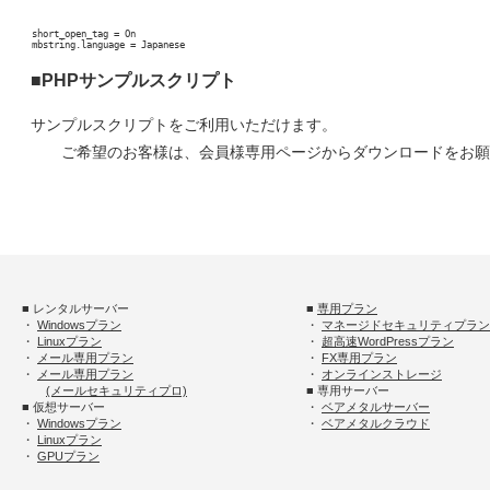
short_open_tag = On
mbstring.language = Japanese
■PHPサンプルスクリプト
サンプルスクリプトをご利用いただけます。
ご希望のお客様は、会員様専用ページからダウンロードをお願
■ レンタルサーバー
■
専用プラン
・
Windowsプラン
・
マネージドセキュリティプラン
・
Linuxプラン
・
超高速WordPressプラン
・
メール専用プラン
・
FX専用プラン
・
メール専用プラン
・
オンラインストレージ
(メールセキュリティプロ)
■ 専用サーバー
■ 仮想サーバー
・
ベアメタルサーバー
・
Windowsプラン
・
ベアメタルクラウド
・
Linuxプラン
・
GPUプラン