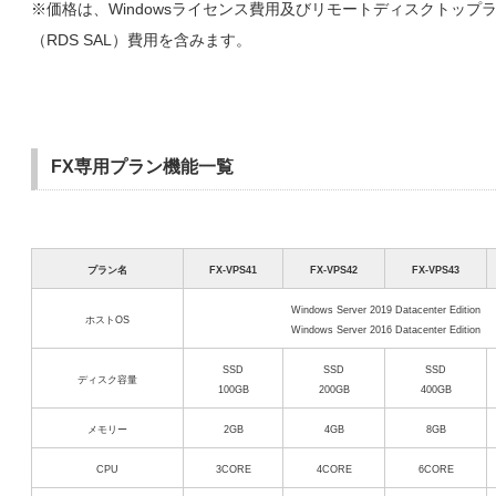
※価格は、Windowsライセンス費用及びリモートディスクトップ
（RDS SAL）費用を含みます。
FX専用プラン機能一覧
プラン名
FX-VPS41
FX-VPS42
FX-VPS43
Windows Server 2019 Datacenter Edition
ホストOS
Windows Server 2016 Datacenter Edition
SSD
SSD
SSD
ディスク容量
100GB
200GB
400GB
メモリー
2GB
4GB
8GB
CPU
3CORE
4CORE
6CORE