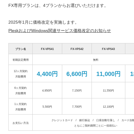
FX専用プランは、4プランからお選びいただけます。
2025年1月に価格改定を実施します。
PleskおよびWindows関連サービス価格改定のお知らせ
プラン名
FX-VPS41
FX-VPS42
FX-VPS43
初期設定費用
無料
12ヶ月契約
4,400円
6,600円
11,000円
1
月額費用
6ヶ月契約
4,950円
7,150円
11,550円
月額費用
1ヶ月契約
5,500円
7,700円
12,100円
月額費用
クレジットカード / 銀行振込 / 口座自動引落し / カード自
お支払い方法
ともにご契約期間ごとに一括前払い