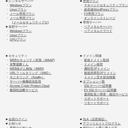
■ レンタルサーバー
■
専用プラン
・
Windowsプラン
・
マネージドセキュリティプラン
・
Linuxプラン
・
超高速WordPressプラン
・
メール専用プラン
・
FX専用プラン
・
メール専用プラン
・
オンラインストレージ
(メールセキュリティプロ)
■ 専用サーバー
■ 仮想サーバー
・
ベアメタルサーバー
・
Windowsプラン
・
ベアメタルクラウド
・
Linuxプラン
・
GPUプラン
■ セキュリティ
■ ドメイン関連
・
WEBセキュリティ対策（WAAP)
・
新規ドメイン取得
・
攻撃遮断くん
・
ドメイン移管
・
WEB改ざん検知（WMS)
・
属性型JPドメイン
・
URLフィルタリング（SWG）
・
都道府県型JPドメイン
・
モニタリング （Koality）
・
ドメイン空き状況検索
・
サーバー稼働状況監視
■
オプション一覧
・
Acronis Cyber Protect Cloud
・
SSLサーバー証明書
・
脆弱性診断サービス
・
EV SSLサーバー証明書
・
運用監視と障害・復旧サービス
・
スポットサポート
・
リモートサポート
■
会員ログイン
■
SLA（品質保証）
■ お知らせ
■
アフィリエイトプログラム
・
最新のお知らせ
■
他社からお乗り換えの方