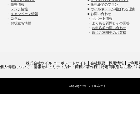
・
障害情報
■
販売終了のプラン
・
メンテ情報
■
ウイルネットが選ばれる理由
・
キャンペーン情報
■ お問い合わせ
・
コラム
・
サポート情報
・
お役立ち情報
・
よくある質問とその回答
・
お申込前の問い合わせ
・
既にご利用中のお客様
株式会社ウイル コーポレートサイト
会社概要
採用情報
ご利用
個人情報について・情報セキュリティ方針・商標／著作権
特定商取引法に基づく
Copyright ©
ウイルネット