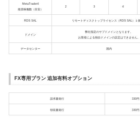
MetaTrader4
2
3
4
推奨稼働数（目安）
RDS SAL
リモートディスクトップライセンス（RDS SAL）１
弊社指定のサブドメインとなります。
ドメイン
お客様による独自ドメインの設定はできません。
データセンター
国内
FX専用プラン 追加有料オプション
請求書発行
330円
領収書発行
330円