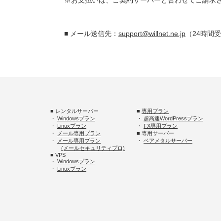
※お支払いは、ご契約サーバーと合わせてご請求
■ メール送信先：
support@willnet.ne.jp
（24時間
■ レンタルサーバー
■
専用プラン
・
Windowsプラン
・
超高速WordPressプラン
・
Linuxプラン
・
FX専用プラン
・
メール専用プラン
■ 専用サーバー
・
メール専用プラン
・
ベアメタルサーバー
(メールセキュリティプロ)
■ VPS
・
Windowsプラン
・
Linuxプラン