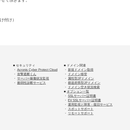
させて頂きます。
受け付け）
■ セキュリティ
■ ドメイン関連
・
Acronis Cyber Protect Cloud
・
新規ドメイン取得
・
攻撃遮断くん
・
ドメイン移管
・
サーバー稼働状況監視
・
属性型JPドメイン
・
脆弱性診断サービス
・
都道府県型JPドメイン
・
ドメイン空き状況検索
■
オプション一覧
・
SSLサーバー証明書
・
EV SSLサーバー証明書
・
運用監視と障害・復旧サービス
・
スポットサポート
・
リモートサポート