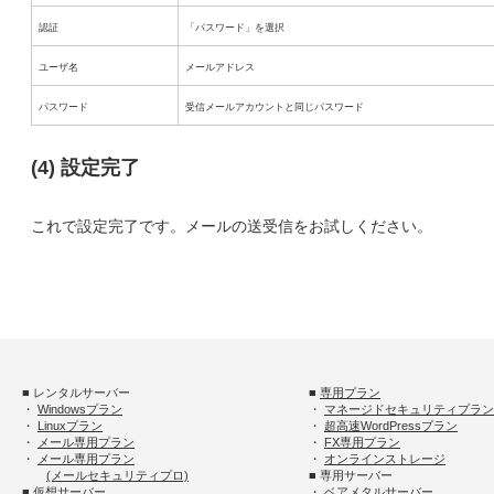
認証
「パスワード」を選択
ユーザ名
メールアドレス
パスワード
受信メールアカウントと同じパスワード
(4) 設定完了
これで設定完了です。メールの送受信をお試しください。
■ レンタルサーバー
■
専用プラン
・
Windowsプラン
・
マネージドセキュリティプラン
・
Linuxプラン
・
超高速WordPressプラン
・
メール専用プラン
・
FX専用プラン
・
メール専用プラン
・
オンラインストレージ
(メールセキュリティプロ)
■ 専用サーバー
■ 仮想サーバー
・
ベアメタルサーバー