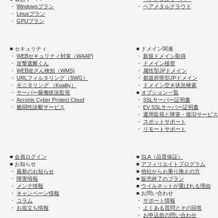
・
Windowsプラン
・
ベアメタルクラウド
・
Linuxプラン
・
GPUプラン
■ セキュリティ
■ ドメイン関連
・
WEBセキュリティ対策（WAAP)
・
新規ドメイン取得
・
攻撃遮断くん
・
ドメイン移管
・
WEB改ざん検知（WMS)
・
属性型JPドメイン
・
URLフィルタリング（SWG）
・
都道府県型JPドメイン
・
モニタリング （Koality）
・
ドメイン空き状況検索
・
サーバー稼働状況監視
■
オプション一覧
・
Acronis Cyber Protect Cloud
・
SSLサーバー証明書
・
脆弱性診断サービス
・
EV SSLサーバー証明書
・
運用監視と障害・復旧サービス
・
スポットサポート
・
リモートサポート
■
会員ログイン
■
SLA（品質保証）
■ お知らせ
■
アフィリエイトプログラム
・
最新のお知らせ
■
他社からお乗り換えの方
・
障害情報
■
販売終了のプラン
・
メンテ情報
■
ウイルネットが選ばれる理由
・
キャンペーン情報
■ お問い合わせ
・
コラム
・
サポート情報
・
お役立ち情報
・
よくある質問とその回答
・
お申込前の問い合わせ