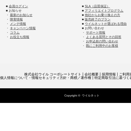
■
会員ログイン
■
SLA（品質保証）
■ お知らせ
■
アフィリエイトプログラム
・
最新のお知らせ
■
他社からお乗り換えの方
・
障害情報
■
販売終了のプラン
・
メンテ情報
■
ウイルネットが選ばれる理由
・
キャンペーン情報
■ お問い合わせ
・
コラム
・
サポート情報
・
お役立ち情報
・
よくある質問とその回答
・
お申込前の問い合わせ
・
既にご利用中のお客様
株式会社ウイル コーポレートサイト
会社概要
採用情報
ご利用
個人情報について・情報セキュリティ方針・商標／著作権
特定商取引法に基づく
Copyright ©
ウイルネット