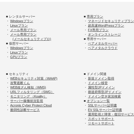
■ レンタルサーバー
■
専用プラン
・
Windowsプラン
・
マネージドセキュリティプラン
・
Linuxプラン
・
超高速WordPressプラン
・
メール専用プラン
・
FX専用プラン
・
メール専用プラン
・
オンラインストレージ
(メールセキュリティプロ)
■ 専用サーバー
■ 仮想サーバー
・
ベアメタルサーバー
・
Windowsプラン
・
ベアメタルクラウド
・
Linuxプラン
・
GPUプラン
■ セキュリティ
■ ドメイン関連
・
WEBセキュリティ対策（WAAP)
・
新規ドメイン取得
・
攻撃遮断くん
・
ドメイン移管
・
WEB改ざん検知（WMS)
・
属性型JPドメイン
・
URLフィルタリング（SWG）
・
都道府県型JPドメイン
・
モニタリング （Koality）
・
ドメイン空き状況検索
・
サーバー稼働状況監視
■
オプション一覧
・
Acronis Cyber Protect Cloud
・
SSLサーバー証明書
・
脆弱性診断サービス
・
EV SSLサーバー証明書
・
運用監視と障害・復旧サービス
・
スポットサポート
・
リモートサポート