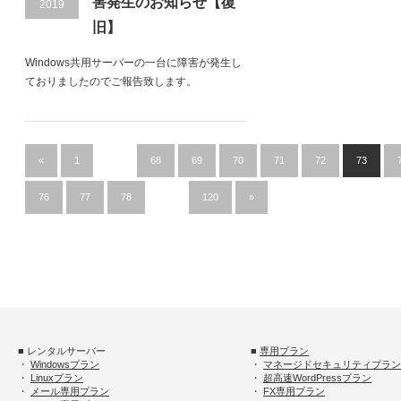
害発生のお知らせ【復
2019
旧】
Windows共用サーバーの一台に障害が発生し
ておりましたのでご報告致します。
«
1
…
68
69
70
71
72
73
76
77
78
…
120
»
■ レンタルサーバー
■
専用プラン
・
Windowsプラン
・
マネージドセキュリティプラン
・
Linuxプラン
・
超高速WordPressプラン
・
メール専用プラン
・
FX専用プラン