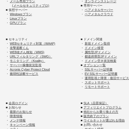
・
メール専用プラン
・
オンラインストレージ
(メールセキュリティプロ)
■ 専用サーバー
■ 仮想サーバー
・
ベアメタルサーバー
・
Windowsプラン
・
ベアメタルクラウド
・
Linuxプラン
・
GPUプラン
■ セキュリティ
■ ドメイン関連
・
WEBセキュリティ対策（WAAP)
・
新規ドメイン取得
・
攻撃遮断くん
・
ドメイン移管
・
WEB改ざん検知（WMS)
・
属性型JPドメイン
・
URLフィルタリング（SWG）
・
都道府県型JPドメイン
・
モニタリング （Koality）
・
ドメイン空き状況検索
・
サーバー稼働状況監視
■
オプション一覧
・
Acronis Cyber Protect Cloud
・
SSLサーバー証明書
・
脆弱性診断サービス
・
EV SSLサーバー証明書
・
運用監視と障害・復旧サービス
・
スポットサポート
・
リモートサポート
■
会員ログイン
■
SLA（品質保証）
■ お知らせ
■
アフィリエイトプログラム
・
最新のお知らせ
■
他社からお乗り換えの方
・
障害情報
■
販売終了のプラン
・
メンテ情報
■
ウイルネットが選ばれる理由
・
キャンペーン情報
■ お問い合わせ