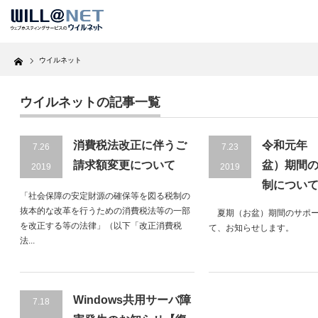
Home
ウイルネット
ウイルネットの記事一覧
消費税法改正に伴うご
令和元年
7.26
7.23
請求額変更について
盆）期間
2019
2019
制につい
「社会保障の安定財源の確保等を図る税制の
抜本的な改革を行うための消費税法等の一部
夏期（お盆）期間のサポー
を改正する等の法律」（以下「改正消費税
て、お知らせします。
法...
Windows共用サーバ障
7.18