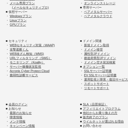
・
メール専用プラン
・
オンラインストレージ
(メールセキュリティプロ)
■ 専用サーバー
■ 仮想サーバー
・
ベアメタルサーバー
・
Windowsプラン
・
ベアメタルクラウド
・
Linuxプラン
・
GPUプラン
■ セキュリティ
■ ドメイン関連
・
WEBセキュリティ対策（WAAP)
・
新規ドメイン取得
・
攻撃遮断くん
・
ドメイン移管
・
WEB改ざん検知（WMS)
・
属性型JPドメイン
・
URLフィルタリング（SWG）
・
都道府県型JPドメイン
・
モニタリング （Koality）
・
ドメイン空き状況検索
・
サーバー稼働状況監視
■
オプション一覧
・
Acronis Cyber Protect Cloud
・
SSLサーバー証明書
・
脆弱性診断サービス
・
EV SSLサーバー証明書
・
運用監視と障害・復旧サービス
・
スポットサポート
・
リモートサポート
■
会員ログイン
■
SLA（品質保証）
■ お知らせ
■
アフィリエイトプログラム
・
最新のお知らせ
■
他社からお乗り換えの方
・
障害情報
■
販売終了のプラン
・
メンテ情報
■
ウイルネットが選ばれる理由
・
キャンペーン情報
■ お問い合わせ