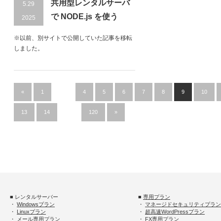
共用型レンタルサーバ
5.29
で NODE.js を使う
2025
※以前、別サイトで公開していた記事を移転
しました。
«
1
…
4
5
6
7
8
9
10
13
14
…
120
»
■ レンタルサーバー
■
専用プラン
・
Windowsプラン
・
マネージドセキュリティプラン
・
Linuxプラン
・
超高速WordPressプラン
・
メール専用プラン
・
FX専用プラン