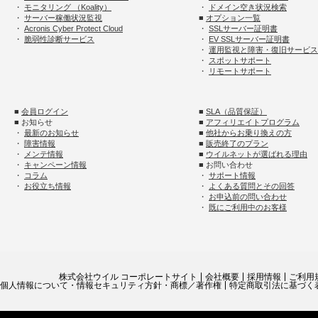
・
モニタリング （Koality）
・
ドメイン空き状況検索
・
サーバー稼働状況監視
■
オプション一覧
・
Acronis Cyber Protect Cloud
・
SSLサーバー証明書
・
脆弱性診断サービス
・
EV SSLサーバー証明書
・
運用監視と障害・復旧サービス
・
スポットサポート
・
リモートサポート
■
会員ログイン
■
SLA（品質保証）
■ お知らせ
■
アフィリエイトプログラム
・
最新のお知らせ
■
他社からお乗り換えの方
・
障害情報
■
販売終了のプラン
・
メンテ情報
■
ウイルネットが選ばれる理由
・
キャンペーン情報
■ お問い合わせ
・
コラム
・
サポート情報
・
お役立ち情報
・
よくある質問とその回答
・
お申込前の問い合わせ
・
既にご利用中のお客様
株式会社ウイル コーポレートサイト
会社概要
採用情報
ご利用
個人情報について・情報セキュリティ方針・商標／著作権
特定商取引法に基づく