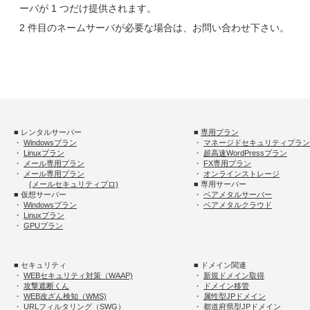
ーバが 1 つだけ提供されます。
2 件目のネームサーバが必要な場合は、お問い合わせ下さい。
■ レンタルサーバー
■
専用プラン
・
Windowsプラン
・
マネージドセキュリティプラン
・
Linuxプラン
・
超高速WordPressプラン
・
メール専用プラン
・
FX専用プラン
・
メール専用プラン
・
オンラインストレージ
(メールセキュリティプロ)
■ 専用サーバー
■ 仮想サーバー
・
ベアメタルサーバー
・
Windowsプラン
・
ベアメタルクラウド
・
Linuxプラン
・
GPUプラン
■ セキュリティ
■ ドメイン関連
・
WEBセキュリティ対策（WAAP)
・
新規ドメイン取得
・
攻撃遮断くん
・
ドメイン移管
・
WEB改ざん検知（WMS)
・
属性型JPドメイン
・
URLフィルタリング（SWG）
・
都道府県型JPドメイン