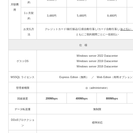
約
月額費
用
1ヶ月契
3,480円
5,480円
9,480円
約
お支払方
クレジットカード/銀行振込/口座自動引落し/カード自動引落し/
あと払い
法
ともにご契約期間ごとに一括前払い
仕 様
Windows server 2022 Datacenter
ゲストOS
Windows server 2019 Datacenter
Windows server 2016 Datacenter
MSSQL ライセンス
Express Edtion（無料） ／ Web Edtion（有料オプショ
管理者権限
◎（administrator）
回線速度
200Mbps
400Mbps
800Mbps
データ転送量
無制限
DDoSプロテクショ
標準対応
ン