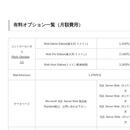
有料オプション一覧（月額費用）
Web Admin Edition(最大10 ドメイン)
1,419円
コントロールパネ
ル
Web Pro Edition(最大30 ドメイン)
2,145円
Plesk Obsidian
※1
Web Host Edition(ドメイン数無制限)
3,245円
Mail Antiviruss
1,375円/月
SQL Server Web（4
月
SQL Server Web（6
Microsoft SQL Server Web 製品版
月
データベース
Standard版は、お問い合わせ下さい。
SQL Server Web（8
月
SQL Server Web（10コ
月