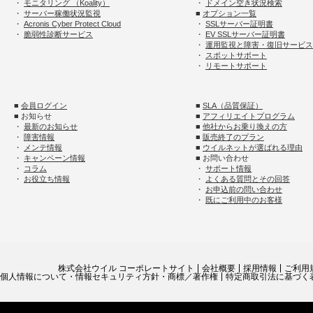
・
モニタリング （Koality）
・
ドメイン空き状況検索
・
サーバー稼働状況監視
■
オプション一覧
・
Acronis Cyber Protect Cloud
・
SSLサーバー証明書
・
脆弱性診断サービス
・
EV SSLサーバー証明書
・
運用監視と障害・復旧サービス
・
スポットサポート
・
リモートサポート
■
会員ログイン
■
SLA（品質保証）
■ お知らせ
■
アフィリエイトプログラム
・
最新のお知らせ
■
他社からお乗り換えの方
・
障害情報
■
販売終了のプラン
・
メンテ情報
■
ウイルネットが選ばれる理由
・
キャンペーン情報
■ お問い合わせ
・
コラム
・
サポート情報
・
お役立ち情報
・
よくある質問とその回答
・
お申込前の問い合わせ
・
既にご利用中のお客様
株式会社ウイル コーポレートサイト
会社概要
採用情報
ご利用
個人情報について・情報セキュリティ方針・商標／著作権
特定商取引法に基づく