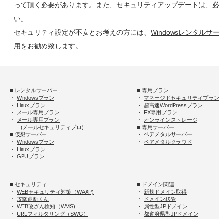
って頂く必要があります。また、セキュリティアップデートは、必
い。
セキュリティ設定が不安とお考えの方には、
Windowsレンタルサ
用をお勧め致します。
■ レンタルサーバー
■
専用プラン
・
Windowsプラン
・
マネージドセキュリティプラン
・
Linuxプラン
・
超高速WordPressプラン
・
メール専用プラン
・
FX専用プラン
・
メール専用プラン
・
オンラインストレージ
(メールセキュリティプロ)
■ 専用サーバー
■ 仮想サーバー
・
ベアメタルサーバー
・
Windowsプラン
・
ベアメタルクラウド
・
Linuxプラン
・
GPUプラン
■ セキュリティ
■ ドメイン関連
・
WEBセキュリティ対策（WAAP)
・
新規ドメイン取得
・
攻撃遮断くん
・
ドメイン移管
・
WEB改ざん検知（WMS)
・
属性型JPドメイン
・
URLフィルタリング（SWG）
・
都道府県型JPドメイン