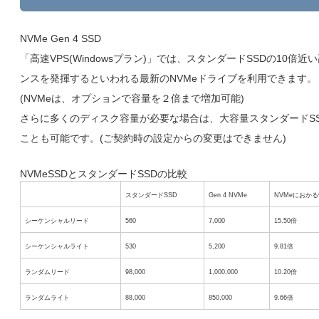
NVMe Gen 4 SSD
「高速VPS(Windowsプラン)」では、スタンダードSSDの10倍
ンスを発揮するといわれる最新のNVMeドライブを利用できます。
(NVMeは、オプションで容量を２倍まで増加可能)
さらに多くのディスク容量が必要な場合は、大容量スタンダードS
ことも可能です。(ご契約時の設定からの変更はできません)
NVMeSSDとスタンダードSSDの比較
スタンダードSSD
Gen 4 NVMe
NVMeにおか
シーケンシャルリード
560
7,000
15.50倍
シーケンシャルライト
530
5,200
9.81倍
ランダムリード
98,000
1,000,000
10.20倍
ランダムライト
88,000
850,000
9.66倍