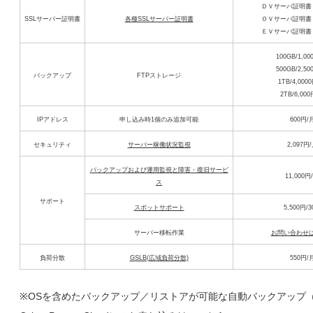
ＤＶサーバ証明書 1
SSLサーバー証明書
各種SSLサーバー証明書
ＯＶサーバ証明書 2
ＥＶサーバ証明書 4
100GB/1,0
500GB/2,5
バックアップ
FTPストレージ
1TB/4,000
2TB/6,00
IPアドレス
申し込み時1個のみ追加可能
600円/
セキュリティ
サーバー稼働状況監視
2,097円
バックアップおよび運用監視と障害・復旧サービ
11,000円
ス
サポート
スポットサポート
5,500円/
サーバー移転作業
お問い合わせ
負荷分散
GSLB(広域負荷分散)
550円/
※OSを含めたバックアップ／リストアが可能な自動バックアップ（Ac