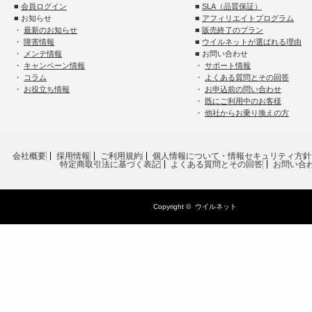
■
会員ログイン
■
SLA（品質保証）
■ お知らせ
■
アフィリエイトプログラム
・
最新のお知らせ
■
販売終了のプラン
・
障害情報
■
ウイルネットが選ばれる理由
・
メンテ情報
■ お問い合わせ
・
キャンペーン情報
・
サポート情報
・
コラム
・
よくある質問とその回答
・
お役立ち情報
・
お申込前の問い合わせ
・
既にご利用中のお客様
・
他社からお乗り換えの方
会社概要
採用情報
ご利用規約
個人情報について・情報セキュリティ方針
特定商取引法に基づく表記
よくある質問とその回答
お問い合
Copyright ©
ウイルネット