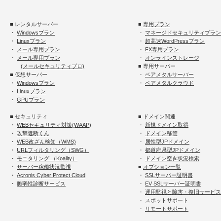
■ レンタルサーバー
■
専用プラン
・
Windowsプラン
・
マネージドセキュリティプラン
・
Linuxプラン
・
超高速WordPressプラン
・
メール専用プラン
・
FX専用プラン
・
メール専用プラン
・
オンラインストレージ
(メールセキュリティプロ)
■ 専用サーバー
■ 仮想サーバー
・
ベアメタルサーバー
・
Windowsプラン
・
ベアメタルクラウド
・
Linuxプラン
・
GPUプラン
■ セキュリティ
■ ドメイン関連
・
WEBセキュリティ対策(WAAP)
・
新規ドメイン取得
・
攻撃遮断くん
・
ドメイン移管
・
WEB改ざん検知（WMS)
・
属性型JPドメイン
・
URLフィルタリング（SWG）
・
都道府県型JPドメイン
・
モニタリング （Koality）
・
ドメイン空き状況検索
・
サーバー稼働状況監視
■
オプション一覧
・
Acronis Cyber Protect Cloud
・
SSLサーバー証明書
・
脆弱性診断サービス
・
EV SSLサーバー証明書
・
運用監視と障害・復旧サービス
・
スポットサポート
・
リモートサポート