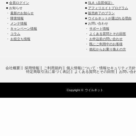
■
会員ログイン
■
SLA（品質保証）
■ お知らせ
■
アフィリエイトプログラム
・
最新のお知らせ
■
販売終了のプラン
・
障害情報
■
ウイルネットが選ばれる理由
・
メンテ情報
■ お問い合わせ
・
キャンペーン情報
・
サポート情報
・
コラム
・
よくある質問とその回答
・
お役立ち情報
・
お申込前の問い合わせ
・
既にご利用中のお客様
・
他社からお乗り換えの方
会社概要
採用情報
ご利用規約
個人情報について・情報セキュリティ方針
特定商取引法に基づく表記
よくある質問とその回答
お問い合
Copyright ©
ウイルネット