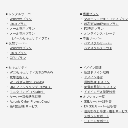
■ レンタルサーバー
■
専用プラン
・
Windowsプラン
・
マネージドセキュリティプラン
・
Linuxプラン
・
超高速WordPressプラン
・
メール専用プラン
・
FX専用プラン
・
メール専用プラン
・
オンラインストレージ
(メールセキュリティプロ)
■ 専用サーバー
■ 仮想サーバー
・
ベアメタルサーバー
・
Windowsプラン
・
ベアメタルクラウド
・
Linuxプラン
・
GPUプラン
■ セキュリティ
■ ドメイン関連
・
WEBセキュリティ対策(WAAP)
・
新規ドメイン取得
・
攻撃遮断くん
・
ドメイン移管
・
WEB改ざん検知（WMS)
・
属性型JPドメイン
・
URLフィルタリング（SWG）
・
都道府県型JPドメイン
・
モニタリング （Koality）
・
ドメイン空き状況検索
・
サーバー稼働状況監視
■
オプション一覧
・
Acronis Cyber Protect Cloud
・
SSLサーバー証明書
・
脆弱性診断サービス
・
EV SSLサーバー証明書
・
運用監視と障害・復旧サービス
・
スポットサポート
・
リモートサポート