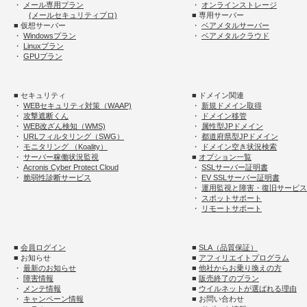
・
メール専用プラン
・
オンラインストレージ
(メールセキュリティプロ)
■ 専用サーバー
■ 仮想サーバー
・
ベアメタルサーバー
・
Windowsプラン
・
ベアメタルクラウド
・
Linuxプラン
・
GPUプラン
■ セキュリティ
■ ドメイン関連
・
WEBセキュリティ対策（WAAP)
・
新規ドメイン取得
・
攻撃遮断くん
・
ドメイン移管
・
WEB改ざん検知（WMS)
・
属性型JPドメイン
・
URLフィルタリング（SWG）
・
都道府県型JPドメイン
・
モニタリング （Koality）
・
ドメイン空き状況検索
・
サーバー稼働状況監視
■
オプション一覧
・
Acronis Cyber Protect Cloud
・
SSLサーバー証明書
・
脆弱性診断サービス
・
EV SSLサーバー証明書
・
運用監視と障害・復旧サービス
・
スポットサポート
・
リモートサポート
■
会員ログイン
■
SLA（品質保証）
■ お知らせ
■
アフィリエイトプログラム
・
最新のお知らせ
■
他社からお乗り換えの方
・
障害情報
■
販売終了のプラン
・
メンテ情報
■
ウイルネットが選ばれる理由
・
キャンペーン情報
■ お問い合わせ