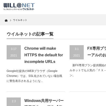
Home
ウイルネット
ウイルネットの記事一覧
Chrome will make
FX専用プ
3.17
3.1
HTTPS the default for
ーアルの
2021
2021
incomplete URLs
新FX専用プラン提供開始
ルネットでも人気の「ＦＸ
Google社提供のWEBブラウザ（Google
ン。
Chrome）では、SSL化されていない場合既
に警告表示されるようにな...
Windows共用サーバー
2.3