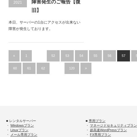
障害発生のご報告【復
2021
旧】
本日、サーバーの1台にアクセスが出来ない
障害が発生しております。
«
1
…
52
53
54
55
56
57
60
61
62
…
120
»
■ レンタルサーバー
■
専用プラン
・
Windowsプラン
・
マネージドセキュリティプラン
・
Linuxプラン
・
超高速WordPressプラン
・
メール専用プラン
・
FX専用プラン