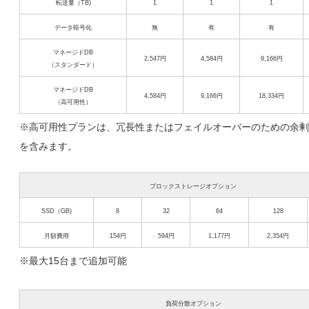
転送量（TB)
1
1
1
データ暗号化
無
有
有
マネージドDB
2,547円
4,584円
9,166円
（スタンダード）
マネージドDB
4,584円
9,166円
18,334円
（高可用性）
※高可用性プランは、冗長性またはフェイルオーバーのための余剰
を含みます。
ブロックストレージオプション
SSD（GB)
8
32
64
128
月額費用
154円
594円
1,177円
2,354円
※最大15台まで追加可能
負荷分散オプション