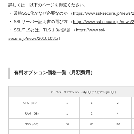
詳しくは、以下のページを御覧ください。
・ 常時SSL化がなぜ必要なのか （
https://www.ssl-secure.jp/news/
・ SSLサーバー証明書の選び方 （
https://www.ssl-secure.jp/news
・ SSL/TLSとは、TLS 1.3の課題 （
https://www.ssl-
secure.jp/news/20181031/
）
有料オプション価格一覧（月額費用）
データベースオプション（MySQLまたはPostgreSQL）
CPU（コア）
1
1
2
RAM（GB)
1
2
4
SSD（GB)
40
80
120