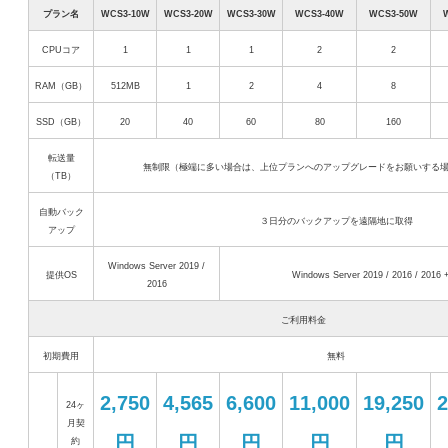
プラン名
WCS3-10W
WCS3-20W
WCS3-30W
WCS3-40W
WCS3-50W
CPUコア
1
1
1
2
2
RAM（GB）
512MB
1
2
4
8
SSD（GB）
20
40
60
80
160
転送量
無制限（極端に多い場合は、上位プランへのアップグレードをお願いする
（TB）
自動バック
３日分のバックアップを遠隔地に取得
アップ
Windows Server 2019 /
提供OS
Windows Server 2019 / 2016 / 2016 
2016
ご利用料金
初期費用
無料
2,750
4,565
6,600
11,000
19,250
2
24ヶ
月契
円
円
円
円
円
約