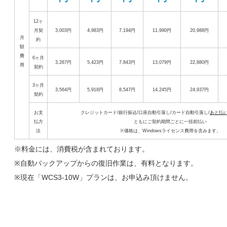
12ヶ
月契
3,003円
4,983円
7,194円
11,990円
20,988円
月
約
額
費
6ヶ月
3,267円
5,423円
7,843円
13,079円
22,880円
用
契約
3ヶ月
3,564円
5,918円
8,547円
14,245円
24,937円
契約
お支
クレジットカード/銀行振込/口座自動引落し/カード自動引落し/
あと払
払方
ともにご契約期間ごとに一括前払い
法
※価格は、Windowsライセンス費用を含みます。
※料金には、消費税が含まれております。
※自動バックアップからの復旧作業は、有料となります。
※現在「WCS3-10W」プランは、お申込み頂けません。