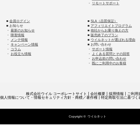
・
リモートサポート
■
会員ログイン
■
SLA（品質保証）
■ お知らせ
■
アフィリエイトプログラム
・
最新のお知らせ
■
他社からお乗り換えの方
・
障害情報
■
販売終了のプラン
・
メンテ情報
■
ウイルネットが選ばれる理由
・
キャンペーン情報
■ お問い合わせ
・
コラム
・
サポート情報
・
お役立ち情報
・
よくある質問とその回答
・
お申込前の問い合わせ
・
既にご利用中のお客様
株式会社ウイル コーポレートサイト
会社概要
採用情報
ご利用
個人情報について・情報セキュリティ方針・商標／著作権
特定商取引法に基づく
Copyright ©
ウイルネット