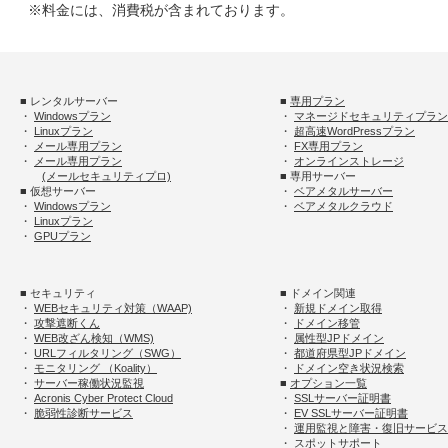
※料金には、消費税が含まれております。
■ レンタルサーバー
■
専用プラン
・
Windowsプラン
・
マネージドセキュリティプラン
・
Linuxプラン
・
超高速WordPressプラン
・
メール専用プラン
・
FX専用プラン
・
メール専用プラン
・
オンラインストレージ
(メールセキュリティプロ)
■ 専用サーバー
■ 仮想サーバー
・
ベアメタルサーバー
・
Windowsプラン
・
ベアメタルクラウド
・
Linuxプラン
・
GPUプラン
■ セキュリティ
■ ドメイン関連
・
WEBセキュリティ対策（WAAP)
・
新規ドメイン取得
・
攻撃遮断くん
・
ドメイン移管
・
WEB改ざん検知（WMS)
・
属性型JPドメイン
・
URLフィルタリング（SWG）
・
都道府県型JPドメイン
・
モニタリング （Koality）
・
ドメイン空き状況検索
・
サーバー稼働状況監視
■
オプション一覧
・
Acronis Cyber Protect Cloud
・
SSLサーバー証明書
・
脆弱性診断サービス
・
EV SSLサーバー証明書
・
運用監視と障害・復旧サービス
・
スポットサポート