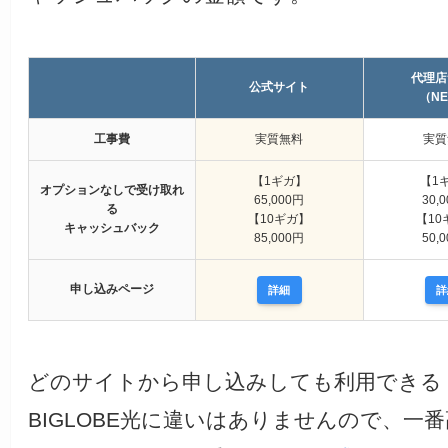
代理店
公式サイト
（NE
工事費
実質無料
実質
【1ギガ】
【1
オプションなしで受け取れ
65,000円
30,
る
【10ギガ】
【10
キャッシュバック
85,000円
50,
申し込みページ
詳細
詳
どのサイトから申し込みしても利用できる
BIGLOBE光に違いはありませんので、一